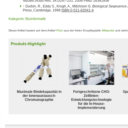
Nucleic Acids Res. 34:D247-251. 2006 PMID 16381856
↑
Durbin, R., Eddy S., Krogh, A., Mitchison G.
Biological Seqeuence 
Press, Cambridge, 1998
ISBN 0-521-62041-4
Kategorie
:
Bioinformatik
Dieser Artikel basiert auf dem Artikel
Pfam
aus der freien Enzyklopädie
Wikipedia
und steht
Produkt-Highlight
Maximale Bindekapazität in
Fortgeschrittene CHO-
Spa
der Ionenaustausch-
Zelllinien-
Chromatographie
Entwicklungstechnologie
für die In-House-
Implementierung