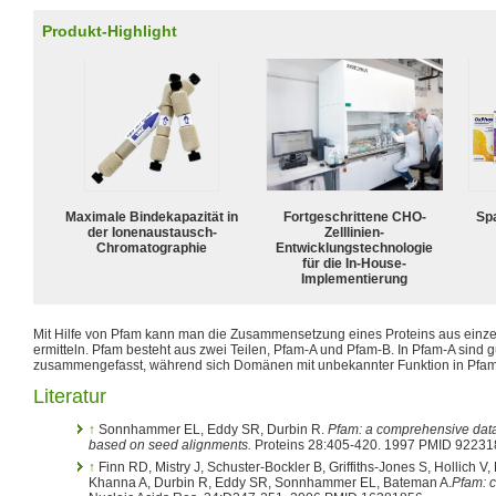
Produkt-Highlight
Maximale Bindekapazität in
Fortgeschrittene CHO-
Spa
der Ionenaustausch-
Zelllinien-
Chromatographie
Entwicklungstechnologie
für die In-House-
Implementierung
Mit Hilfe von Pfam kann man die Zusammensetzung eines Proteins aus einz
ermitteln. Pfam besteht aus zwei Teilen, Pfam-A und Pfam-B. In Pfam-A sind 
zusammengefasst, während sich Domänen mit unbekannter Funktion in Pfam
Literatur
↑
Sonnhammer EL, Eddy SR, Durbin R.
Pfam: a comprehensive data
based on seed alignments.
Proteins 28:405-420. 1997 PMID 92231
↑
Finn RD, Mistry J, Schuster-Bockler B, Griffiths-Jones S, Hollich 
Khanna A, Durbin R, Eddy SR, Sonnhammer EL, Bateman A.
Pfam: c