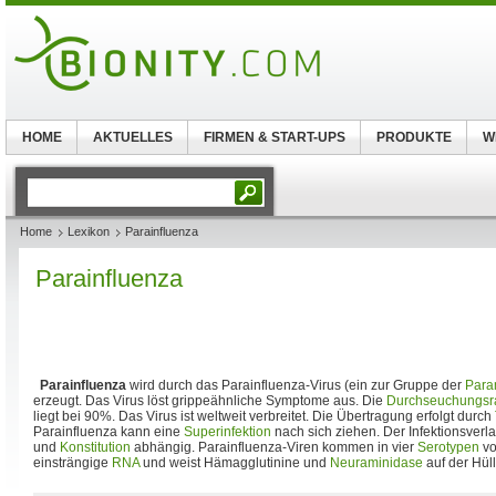
HOME
AKTUELLES
FIRMEN & START-UPS
PRODUKTE
W
Home
Lexikon
Parainfluenza
Parainfluenza
Parainfluenza
wird durch das Parainfluenza-Virus (ein zur Gruppe der
Para
erzeugt. Das Virus löst grippeähnliche Symptome aus. Die
Durchseuchungsr
liegt bei 90%. Das Virus ist weltweit verbreitet. Die Übertragung erfolgt durch
Parainfluenza kann eine
Superinfektion
nach sich ziehen. Der Infektionsverlau
und
Konstitution
abhängig. Parainfluenza-Viren kommen in vier
Serotypen
vo
einsträngige
RNA
und weist Hämagglutinine und
Neuraminidase
auf der Hüll