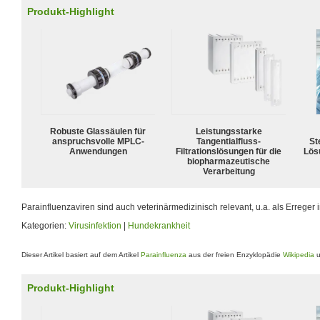
Produkt-Highlight
Robuste Glassäulen für
Leistungsstarke
anspruchsvolle MPLC-
Tangentialfluss-
Ste
Anwendungen
Filtrationslösungen für die
Lös
biopharmazeutische
Verarbeitung
Parainfluenzaviren sind auch veterinärmedizinisch relevant, u.a. als Erreger
Kategorien:
Virusinfektion
|
Hundekrankheit
Dieser Artikel basiert auf dem Artikel
Parainfluenza
aus der freien Enzyklopädie
Wikipedia
u
Produkt-Highlight