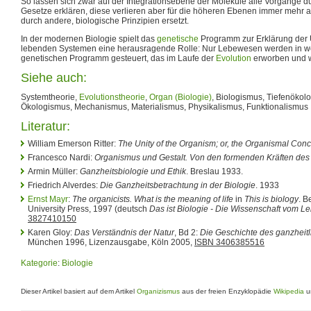
So lassen sich zwar auf der Integrationsebene der Moleküle alle Vorgänge 
Gesetze erklären, diese verlieren aber für die höheren Ebenen immer mehr
durch andere, biologische Prinzipien ersetzt.
In der modernen Biologie spielt das
genetische
Programm zur Erklärung der 
lebenden Systemen eine herausragende Rolle: Nur Lebewesen werden in we
genetischen Programm gesteuert, das im Laufe der
Evolution
erworben und we
Siehe auch:
Systemtheorie,
Evolutionstheorie
,
Organ (Biologie)
, Biologismus, Tiefenökol
Ökologismus, Mechanismus, Materialismus, Physikalismus, Funktionalismus
Literatur:
William Emerson Ritter:
The Unity of the Organism; or, the Organismal Conce
Francesco Nardi:
Organismus und Gestalt. Von den formenden Kräften de
Armin Müller:
Ganzheitsbiologie und Ethik
. Breslau 1933.
Friedrich Alverdes:
Die Ganzheitsbetrachtung in der Biologie
. 1933
Ernst Mayr
:
The organicists. What is the meaning of life
in
This is biology
. B
University Press, 1997 (deutsch
Das ist Biologie - Die Wissenschaft vom L
3827410150
Karen Gloy:
Das Verständnis der Natur
, Bd 2:
Die Geschichte des ganzheit
München 1996, Lizenzausgabe, Köln 2005,
ISBN 3406385516
Kategorie
:
Biologie
Dieser Artikel basiert auf dem Artikel
Organizismus
aus der freien Enzyklopädie
Wikipedia
un