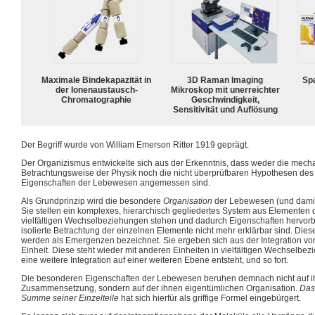
Maximale Bindekapazität in
3D Raman Imaging
Spa
der Ionenaustausch-
Mikroskop mit unerreichter
Chromatographie
Geschwindigkeit,
Sensitivität und Auflösung
Der Begriff wurde von William Emerson Ritter 1919 geprägt.
Der Organizismus entwickelte sich aus der Erkenntnis, dass weder die mecha
Betrachtungsweise der Physik noch die nicht überprüfbaren Hypothesen des
Eigenschaften der Lebewesen angemessen sind.
Als Grundprinzip wird die besondere
Organisation
der Lebewesen (und dami
Sie stellen ein komplexes, hierarchisch gegliedertes System aus Elementen d
vielfältigen Wechselbeziehungen stehen und dadurch Eigenschaften hervorbr
isolierte Betrachtung der einzelnen Elemente nicht mehr erklärbar sind. Die
werden als Emergenzen bezeichnet. Sie ergeben sich aus der Integration v
Einheit. Diese steht wieder mit anderen Einheiten in vielfältigen Wechselbe
eine weitere Integration auf einer weiteren Ebene entsteht, und so fort.
Die besonderen Eigenschaften der Lebewesen beruhen demnach nicht auf ihr
Zusammensetzung, sondern auf der ihnen eigentümlichen Organisation.
Das
Summe seiner Einzelteile
hat sich hierfür als griffige Formel eingebürgert.