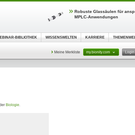
Robuste Glassäulen für ansp
MPLC-Anwendungen
EBINAR-BIBLIOTHEK
WISSENSWELTEN
KARRIERE
THEMENWE
Meine Merkliste
my.bionity.com
Logi
 der
Biologie
.