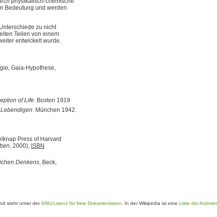
durch physikalisch-chemische
 an Bedeutung und werden
Unterschiede zu nicht
iten Teilen von einem
iter entwickelt wurde.
ogie, Gaia-Hypothese,
ption of Life
. Boston 1919
s Lebendigen
. München 1942.
elknap Press of Harvard
eben
, 2000),
ISBN
lichen Denkens
, Beck,
d steht unter der
GNU-Lizenz für freie Dokumentation
. In der Wikipedia ist eine
Liste der Autore