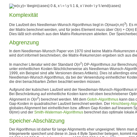
Komplexität
3
Die Laufzeit des Needleman-Wunsch Algorithmus liegt in
O
(
m
a
x
(
n
,
m
)
)
. Es 
der Matrix berechnet werden, und für jedes Element muss über
O
(
n
) +
O
(
m
)
E
Dies läßt sich einfach aus den Matrix-Rekurrenzen ableiten. Der Speicherbeda
Abgrenzung
In dem Needleman-Wunsch Paper von 1970 sind keine Matrix-Rekurrenzen en
wird dort informell beschrieben; die Matrix-Rekurrenzen ergeben sich aus di
2
In mancher Literatur wird der Standard
O
(
n
)
DP-Algorithmus zur Berechnung
unter einheitlichen Kosten fälschlicherweise als Needleman-Wunsch-Algorit
1999, ein Beispiel sind alte Versionen dieses Artikels). Dies ist allerdings ei
Needleman-Wunsch Algorithmus, da bei der Verwendung einheitlicher Kosten 
die drei benachbarten Zellen beachtet werden müssen.
Aufgrund der kubischen Laufzeit wird der Needleman-Wunsch-Algorithmus in d
Bei Beschränkung auf einheitliche Kosten kann mit oben beschriebener Opti
2
Alignment in
O
(
n
)
berechnet werden. Mit dem
Gotoh-Algorithmus
kann das o
Gap-Kosten in quadratischer Laufzeit berechnet werden. Der
Hirschberg-Alg
globales Alignment bei einheitlichen bzw. affinen Gap-Kosten auf linearem S
Θ(
m
n
)
und der
Smith-Waterman-Algorithmus
berechnet das optimale lokale 
Speicher-Abschätzung
Der Algorithmus ist daher für lange Alignments eher ungeeignet. Wenn man
Integerwerte speichert und diese in Java 4 Byte Speicher belegen, kommt m