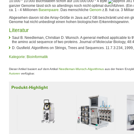
10.000 * 10.000
Buchstaben schon auf
100.000.000 * 4
Byte
381 M
ganzer Genome lässt sich so allerdings noch nicht optimal durchführen. (Ein
ca. 1 - 4 Millionen
Basenpaare
. Das menschliche
Genom
z.B. hat ca. 3 Milli
Abgesehen davon ist die Array-Größe in Java auf 2 GB beschränkt und ein g
Genome hat nicht unbedingt einen hohen biologischen Erkenntnisgewinn.
Literatur
Saul B. Needleman, Christian D. Wunsch. A general method applicable to the 
the amino acid sequence of two proteins. Journal of Molecular Biology, 48
D. Gusfield. Algorithms on Strings, Trees and Sequences. 11.7.3:234, 1999
Kategorie
:
Bioinformatik
Dieser Artikel basiert auf dem Artikel
Needleman-Wunsch-Algorithmus
aus der freien Enzyk
Autoren
verfügbar.
Produkt-Highlight