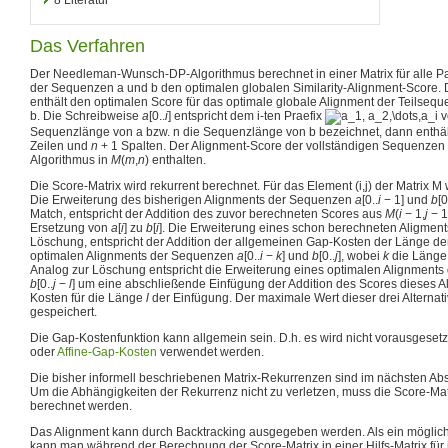
Das Verfahren
Der Needleman-Wunsch-DP-Algorithmus berechnet in einer Matrix für alle P
der Sequenzen a und b den optimalen globalen Similarity-Alignment-Score.
enthält den optimalen Score für das optimale globale Alignment der Teilseq
b. Die Schreibweise
a
[0..
i
]
entspricht dem i-ten Praefix
v
Sequenzlänge von a bzw. n die Sequenzlänge von b bezeichnet, dann enthäl
Zeilen und
n
+ 1
Spalten. Der Alignment-Score der vollständigen Sequenzen 
Algorithmus in
M
(
m
,
n
)
enthalten.
Die Score-Matrix wird rekurrent berechnet. Für das Element (i,j) der Matrix M 
Die Erweiterung des bisherigen Alignments der Sequenzen
a
[0..
i
− 1]
und
b
[0
Match, entspricht der Addition des zuvor berechneten Scores aus
M
(
i
− 1,
j
− 1
Ersetzung von
a
[
i
]
zu
b
[
i
]
. Die Erweiterung eines schon berechneten Aligmen
Löschung, entspricht der Addition der allgemeinen Gap-Kosten der Länge d
optimalen Alignments der Sequenzen
a
[0..
i
−
k
]
und
b
[0..
j
]
, wobei
k
die Länge
Analog zur Löschung entspricht die Erweiterung eines optimalen Alignment
b
[0..
j
−
l
]
um eine abschließende Einfügung der Addition des Scores dieses A
Kosten für die Länge
l
der Einfügung. Der maximale Wert dieser drei Alternat
gespeichert.
Die Gap-Kostenfunktion kann allgemein sein. D.h. es wird nicht vorausgesetzt
oder
Affine-Gap-Kosten
verwendet werden.
Die bisher informell beschriebenen Matrix-Rekurrenzen sind im nächsten Abs
Um die Abhängigkeiten der Rekurrenz nicht zu verletzen, muss die Score-Mat
berechnet werden.
Das Alignment kann durch Backtracking ausgegeben werden. Als ein möglich
kann man während der Berechnung der Score-Matrix in einer Hilfs-Matrix fü