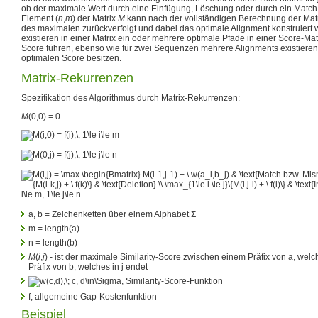
ob der maximale Wert durch eine Einfügung, Löschung oder durch ein Matc
Element
(
n
,
m
)
der Matrix
M
kann nach der vollständigen Berechnung der Mat
des maximalen zurückverfolgt und dabei das optimale Alignment konstruiert
existieren in einer Matrix ein oder mehrere optimale Pfade in einer Score-Ma
Score führen, ebenso wie für zwei Sequenzen mehrere Alignments existiere
optimalen Score besitzen.
Matrix-Rekurrenzen
Spezifikation des Algorithmus durch Matrix-Rekurrenzen:
M
(0,0) = 0
a, b = Zeichenketten über einem Alphabet
Σ
m = length(a)
n = length(b)
M
(
i
,
j
)
- ist der maximale Similarity-Score zwischen einem Präfix von a, welc
Präfix von b, welches in j endet
, Similarity-Score-Funktion
f, allgemeine Gap-Kostenfunktion
Beispiel