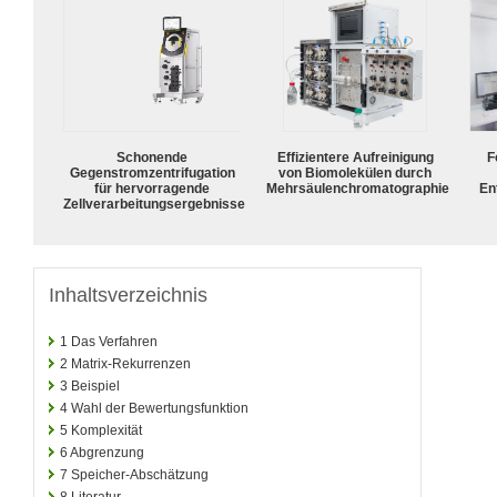
Schonende
Effizientere Aufreinigung
F
Gegenstromzentrifugation
von Biomolekülen durch
für hervorragende
Mehrsäulenchromatographie
En
Zellverarbeitungsergebnisse
Inhaltsverzeichnis
1
Das Verfahren
2
Matrix-Rekurrenzen
3
Beispiel
4
Wahl der Bewertungsfunktion
5
Komplexität
6
Abgrenzung
7
Speicher-Abschätzung
8
Literatur