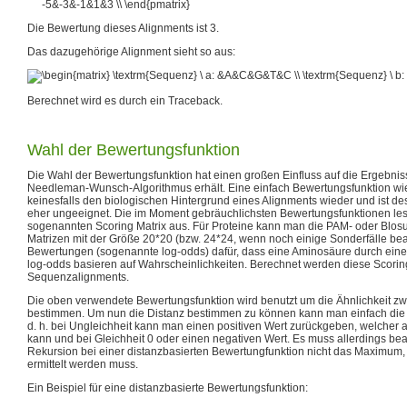
Die Bewertung dieses Alignments ist 3.
Das dazugehörige Alignment sieht so aus:
Berechnet wird es durch ein Traceback.
Wahl der Bewertungsfunktion
Die Wahl der Bewertungsfunktion hat einen großen Einfluss auf die Ergebni
Needleman-Wunsch-Algorithmus erhält. Eine einfach Bewertungsfunktion wie
keinesfalls den biologischen Hintergrund eines Alignments wieder und ist de
eher ungeeignet. Die im Moment gebräuchlichsten Bewertungsfunktionen le
sogenannten Scoring Matrix aus. Für Proteine kann man die PAM- oder Blos
Matrizen mit der Größe 20*20 (bzw. 24*24, wenn noch einige Sonderfälle be
Bewertungen (sogenannte log-odds) dafür, dass eine Aminosäure durch eine a
log-odds basieren auf Wahrscheinlichkeiten. Berechnet werden diese Scorin
Sequenzalignments.
Die oben verwendete Bewertungsfunktion wird benutzt um die Ähnlichkeit z
bestimmen. Um nun die Distanz bestimmen zu können kann man einfach die
d. h. bei Ungleichheit kann man einen positiven Wert zurückgeben, welcher al
kann und bei Gleichheit 0 oder einen negativen Wert. Es muss allerdings bea
Rekursion bei einer distanzbasierten Bewertungfunktion nicht das Maximu
ermittelt werden muss.
Ein Beispiel für eine distanzbasierte Bewertungsfunktion: