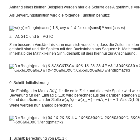
Anhand eines kleinen Beispiels werden hier die Schritte des Algorithmus' vorg
Als Bewertungsfunktion wird die folgende Funktion benutzt:
a = ACGTC und b = AGTC
Zum besseren Verständnis kann man sich vorstellen, dass die Zeilen mit d
gelabelt sind und die Spalten mit den Buchstaben aus Sequenz b. Mathemat
innerhalb der Matrix keinen Sinn, deshalb ist dies hier nur zur Anschauung.
0. Schritt: Initialisierung
Die Einträge der Matrix
D
(
i
,
j
)
für die erste Zeile und die erste Spalte wird wie
Bewertung für den Eintrag
D
(1,0)
wird berechnet aus der darüberliegenden
0
und dem Score an der Stelle
w
(
a
,
b
) =
w
(
a
, − ) =
w
(
A
, − ) = − 1
. Also
D
(1,0)
i
i
1
Werte werden nun analog berechnet.
1. Schritt: Berechnung von
D
(1,1)
: