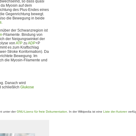
 abwechselnd, so dass quasi
, da Myosin auf dem
Richtung des Plus-Endes eines
n die Gegenrichtung bewegt.
also die Bewegung in beide
i
.
enüber der Schwanzregion ist
in
-Filamente. Bindung von
sich der Neigungswinkel der
olyse von
ATP
zu
ADP
+P
mmt es zum Kraftschlag
wer-Stroke Konformation). Da
gerichtete Bewegung. Im
ch die Myosin-Filamente und
ng. Danach wird
 schließlich
Glukose
t unter der
GNU-Lizenz für freie Dokumentation
. In der Wikipedia ist eine
Liste der Autoren
verfü