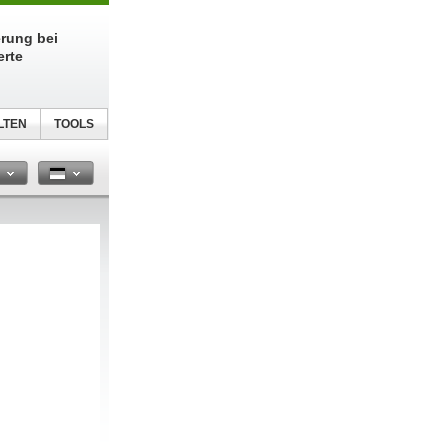
erung bei
erte
LTEN
TOOLS
n