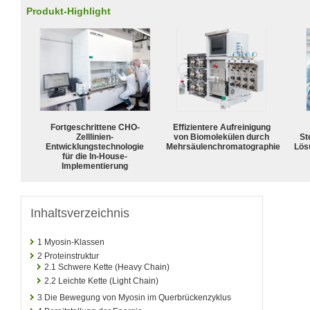
Produkt-Highlight
Fortgeschrittene CHO-
Effizientere Aufreinigung
Zelllinien-
von Biomolekülen durch
Ste
Entwicklungstechnologie
Mehrsäulenchromatographie
Lös
für die In-House-
Implementierung
Inhaltsverzeichnis
1
Myosin-Klassen
2
Proteinstruktur
2.1
Schwere Kette (Heavy Chain)
2.2
Leichte Kette (Light Chain)
3
Die Bewegung von Myosin im Querbrückenzyklus