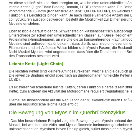
An diese schließt sich die Nackenregion an, welche eine unterschiedliche 
leichte Ketten (Light Chain Binding Domain, LCBD) enthalten kann. Ein Beispie
vorkommende IQ-Motiv (Konsensus-Sequenz: IQXXXRXXXXR), an welches d
Funktion als Leichtkette binden kann. Je nach Klasse variiert die Anzahl der
coil Strukturen ausgebildet werden, besteht die Möglichkeit zur Dimerisieru
Myosine entstehen.
Ebenso ist die darauf folgende Schwanzregion klassenspezifisch ausgeprägt
Unterschiede zwischen den unterschiedlichen Klassen auf. Diese Region enth
Proteininteraktionsdomänen, an welche die zu transportierende Fracht ando
Myosine sind außerdem dafür bekannt, dass die Schwanzregion dieser dime
Filamenten tendiert. Auf diese Weise bilden sich Myosin-Fasern, die Bestand
Nicht-Muskel-Myosine wird angenommen, dass über die Domänen in der Schw
des Transporters bestimmt wird.
Leichte Kette (Light Chain)
Die leichten Ketten sind kleinere Aminosäureketten, welche an die deutlich 
Die jeweilige Bindung erfolgt spezifisch an Bindedomänen für leichte Ketten
LCBD).
Es existieren verschiedene leichte Ketten, deren Funktion einerseits rein strukt
Kette), zum anderen die Aktivität der Motordomäne reguliert (regulatorische le
2+
Hierbei sei insbesondere auf die Regulation der Muskelaktivität durch Ca
-
über die regulatorische leichte Kette erfolgt.
Die Bewegung von Myosin im Querbrückenzyklus
Das hier beschriebene Beispiel zeigt die Bewegung von Myosin anhand des 
Muskel, bei welchem die Aktin- und Myosinfilamente ineinander geschoben w
unkonventionellen Myosinen ist von Prinzip gleich, außer dass hier ein Myosi