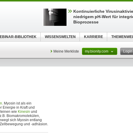
Kontinuierliche Virusinaktivi
niedrigem pH-Wert für integri
Bioprozesse
EBINAR-BIBLIOTHEK
WISSENSWELTEN
KARRIERE
THEMENWE
Meine Merkliste
my.bionity.com
Logi
en
. Myosin ist als ein
 Energie in Kraft und
oteinen wie
Kinesin
und
 z.B. Biomakromolekülen,
bewegt sich Myosin entlang
m Zellbewegung und -adhäsion.