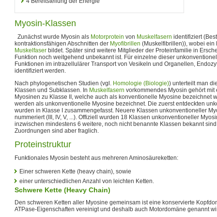
4
Bereitstellung der Energie
Myosin-Klassen
Zunächst wurde Myosin als
Motorprotein
von
Muskelfasern
identifiziert (Be
kontraktionsfähigen Abschnitten der
Myofibrillen
(Muskelfibrillen)), wobei ein
Muskelfaser
bildet. Später sind weitere Mitglieder der Proteinfamilie in Ersc
Funktion noch weitgehend unbekannt ist. Für einzelne dieser unkonventione
Funktionen im intrazellulärer Transport von Vesikeln und Organellen, Endoz
identifiziert werden.
Nach phylogenetischen Studien (vgl.
Homologie (Biologie)
) unterteilt man d
Klassen und Subklassen. In
Muskelfasern
vorkommendes Myosin gehört mit 
Myosinen zu Klasse II, welche auch als konventionelle Myosine bezeichnet 
werden als unkonventionelle Myosine bezeichnet. Die zuerst entdeckten un
wurden in Klasse I zusammengefasst. Neuere Klassen unkonventioneller Myo
nummeriert (III, IV, V, ...). Offiziell wurden 18 Klassen unkonventioneller Myo
inzwischen mindestens 6 weitere, noch nicht benannte Klassen bekannt sin
Zuordnungen sind aber fraglich.
Proteinstruktur
Funktionales Myosin besteht aus mehreren Aminosäureketten:
Einer schweren Kette (heavy chain), sowie
einer unterschiedlichen Anzahl von leichten Ketten.
Schwere Kette (Heavy Chain)
Den schweren Ketten aller Myosine gemeinsam ist eine konservierte Kopfdom
ATPase-Eigenschaften vereinigt und deshalb auch Motordomäne genannt wi