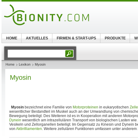
HOME
AKTUELLES
FIRMEN & START-UPS
PRODUKTE
W
Home
Lexikon
Myosin
Myosin
Myosin
bezeichnet eine Familie von
Motorproteinen
in eukaryotischen
Zell
wesentlicher Bestandteil im Muskel auch an der Umwandlung von chemischer
Bewegung beteiligt. Des Weiteren ist es in Kooperation mit anderen Motorpr
Dynein
wesentlich am intrazellulären Transport von biologischen Lasten wie
Vesikeln und Zellorganellen beteiligt. Im Gegensatz zu Kinesin und Dynein 
von
Aktinfilamenten
. Weitere zellulären Funktionen umfassen unter andere