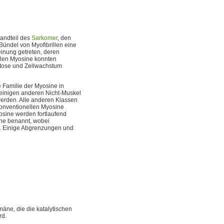
standteil des
Sarkomer
, den
 Bündel von Myofibrillen eine
heinung getreten, deren
llen Myosine konnten
ytose und Zellwachstum
ie Familie der Myosine in
einigen anderen Nicht-Muskel
werden. Alle anderen Klassen
konventionellen Myosine
sine werden fortlaufend
sine benannt, wobei
d. Einige Abgrenzungen und
äne, die die katalytischen
rd.