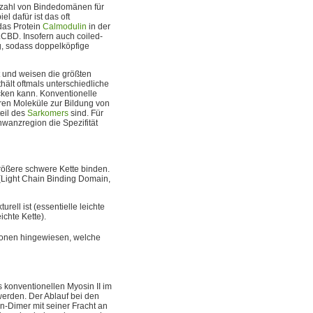
Anzahl von Bindedomänen für
l dafür ist das oft
as Protein
Calmodulin
in der
 LCBD. Insofern auch coiled-
ng, sodass doppelköpfige
 und weisen die größten
ält oftmals unterschiedliche
cken kann. Konventionelle
ren Moleküle zur Bildung von
teil des
Sarkomers
sind. Für
anzregion die Spezifität
größere schwere Kette binden.
 (Light Chain Binding Domain,
urell ist (essentielle leichte
ichte Kette).
Ionen hingewiesen, welche
konventionellen Myosin II im
erden. Der Ablauf bei den
n-Dimer mit seiner Fracht an