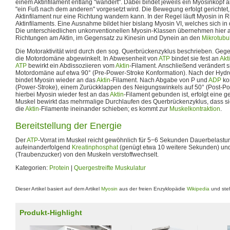
einem Aktinfilament entlang "wandert". Dabei bindet jeweils ein Myosinkopf
"ein Fuß nach dem anderen" vorgesetzt wird. Die Bewegung erfolgt gerichtet
Aktinfilament nur eine Richtung wandern kann. In der Regel läuft Myosin in 
Aktinfilaments. Eine Ausnahme bildet hier bislang Myosin VI, welches sich i
Die unterschiedlichen unkonventionellen Myosin-Klassen übernehmen hier 
Richtungen am Aktin, im Gegensatz zu Kinesin und Dynein an den
Mikrotubul
Die Motoraktivität wird durch den sog. Querbrückenzyklus beschrieben. Geg
die Motordomäne abgewinkelt. In Abwesenheit von
ATP
bindet sie fest an
Akt
ATP
bewirkt ein Abdissoziieren vom
Aktin
-Filament. Anschließend verändert 
Motordomäne auf etwa 90° (Pre-Power-Stroke Konformation). Nach der Hydr
bindet Myosin wieder an das
Aktin
-Filament. Nach Abgabe von P und
ADP
ko
(Power-Stroke), einem Zurückklappen des Neigungswinkels auf 50° (Post-Po
hierbei Myosin wieder fest an das
Aktin
-Filament gebunden ist, erfolgt eine 
Muskel bewirkt das mehrmalige Durchlaufen des Querbrückenzyklus, dass si
die
Aktin
-Filamente ineinander schieben; es kommt zur
Muskelkontraktion
.
Bereitstellung der Energie
Der
ATP
-Vorrat im Muskel reicht gewöhnlich für 5−6 Sekunden Dauerbelastu
aufeinanderfolgend
Kreatinphosphat
(genügt etwa 10 weitere Sekunden) und
(Traubenzucker) von den Muskeln verstoffwechselt.
Kategorien:
Protein
|
Quergestreifte Muskulatur
Dieser Artikel basiert auf dem Artikel
Myosin
aus der freien Enzyklopädie
Wikipedia
und steh
Produkt-Highlight