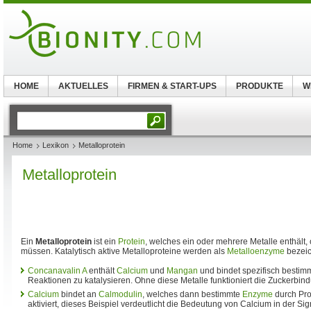
HOME
AKTUELLES
FIRMEN & START-UPS
PRODUKTE
W
Home
Lexikon
Metalloprotein
Metalloprotein
Ein
Metalloprotein
ist ein
Protein
, welches ein oder mehrere Metalle enthält, 
müssen. Katalytisch aktive Metalloproteine werden als
Metalloenzyme
bezeich
Concanavalin A
enthält
Calcium
und
Mangan
und bindet spezifisch bestim
Reaktionen zu katalysieren. Ohne diese Metalle funktioniert die Zuckerbind
Calcium
bindet an
Calmodulin
, welches dann bestimmte
Enzyme
durch Pro
aktiviert, dieses Beispiel verdeutlicht die Bedeutung von Calcium in der Si