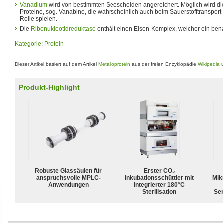
Vanadium
wird von bestimmten Seescheiden angereichert. Möglich wird d
Proteine, sog. Vanabine, die wahrscheinlich auch beim Sauerstofftranspor
Rolle spielen.
Die
Ribonukleotidreduktase
enthält einen Eisen-Komplex, welcher ein benac
Kategorie
:
Protein
Dieser Artikel basiert auf dem Artikel
Metalloprotein
aus der freien Enzyklopädie
Wikipedia
u
Produkt-Highlight
Robuste Glassäulen für
Erster CO₂
anspruchsvolle MPLC-
Inkubationsschüttler mit
Mik
Anwendungen
integrierter 180°C
Sterilisation
Sen