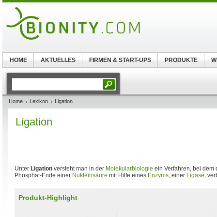
HOME
AKTUELLES
FIRMEN & START-UPS
PRODUKTE
W
Home
Lexikon
Ligation
Ligation
Unter
Ligation
versteht man in der
Molekularbiologie
ein Verfahren, bei dem 
Phosphat-Ende einer
Nukleinsäure
mit Hilfe eines
Enzyms
, einer
Ligase
, ve
Produkt-Highlight