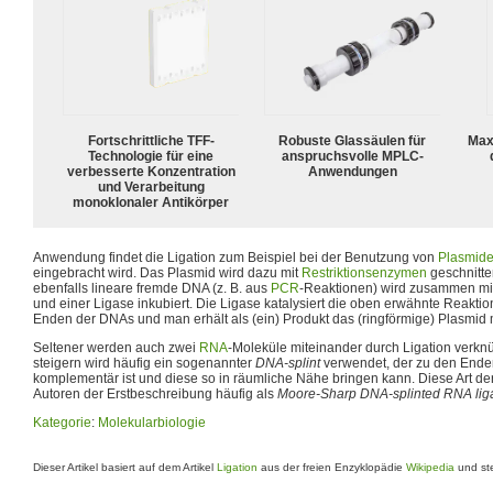
Fortschrittliche TFF-
Robuste Glassäulen für
Max
Technologie für eine
anspruchsvolle MPLC-
verbesserte Konzentration
Anwendungen
und Verarbeitung
monoklonaler Antikörper
Anwendung findet die Ligation zum Beispiel bei der Benutzung von
Plasmid
eingebracht wird. Das Plasmid wird dazu mit
Restriktionsenzymen
geschnitten
ebenfalls lineare fremde DNA (z. B. aus
PCR
-Reaktionen) wird zusammen mi
und einer Ligase inkubiert. Die Ligase katalysiert die oben erwähnte Reaktio
Enden der DNAs und man erhält als (ein) Produkt das (ringförmige) Plasmid 
Seltener werden auch zwei
RNA
-Moleküle miteinander durch Ligation verkn
steigern wird häufig ein sogenannter
DNA-splint
verwendet, der zu den End
komplementär ist und diese so in räumliche Nähe bringen kann. Diese Art de
Autoren der Erstbeschreibung häufig als
Moore-Sharp DNA-splinted RNA lig
Kategorie
:
Molekularbiologie
Dieser Artikel basiert auf dem Artikel
Ligation
aus der freien Enzyklopädie
Wikipedia
und ste