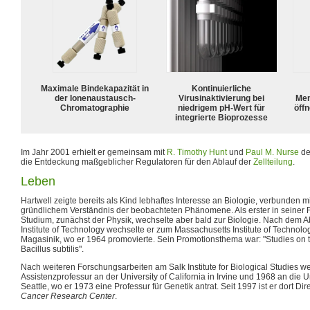
Maximale Bindekapazität in
Kontinuierliche
der Ionenaustausch-
Virusinaktivierung bei
Mem
Chromatographie
niedrigem pH-Wert für
öffn
integrierte Bioprozesse
Im Jahr 2001 erhielt er gemeinsam mit
R. Timothy Hunt
und
Paul M. Nurse
d
die Entdeckung maßgeblicher Regulatoren für den Ablauf der
Zellteilung
.
Leben
Hartwell zeigte bereits als Kind lebhaftes Interesse an Biologie, verbunden 
gründlichem Verständnis der beobachteten Phänomene. Als erster in seiner 
Studium, zunächst der Physik, wechselte aber bald zur Biologie. Nach dem A
Institute of Technology wechselte er zum Massachusetts Institute of Technolog
Magasinik, wo er 1964 promovierte. Sein Promotionsthema war: "Studies on th
Bacillus subtilis".
Nach weiteren Forschungsarbeiten am Salk Institute for Biological Studies w
Assistenzprofessur an der University of California in Irvine und 1968 an die U
Seattle, wo er 1973 eine Professur für Genetik antrat. Seit 1997 ist er dort Di
Cancer Research Center
.