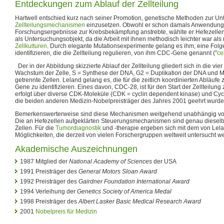
Entdeckungen zum Ablauf der Zellteilung
Hartwell entschied kurz nach seiner Promotion, genetische Methoden zur Un
Zellteilungsmechanismen
einzusetzen. Obwohl er schon damals Anwendung
Forschungsergebnisse zur Krebsbekämpfung anstrebte, wählte er Hefezellen
als Untersuchungsobjekt, da die Arbeit mit ihnen methodisch leichter war als
Zellkulturen
. Durch elegante Mutationsexperimente gelang es ihm, eine Fol
identifizieren, die die Zellteilung regulieren, von ihm CDC-Gene genannt ("
ce
Der in der Abbildung skizzierte Ablauf der Zellteilung gliedert sich in die v
Wachstum der Zelle, S = Synthese der DNA, G2 = Duplikation der DNA und M 
getrennte Zellen. Leland gelang es, die für die zeitlich koordinierten Abläu
Gene zu identifizieren. Eines davon, CDC-28, ist für den Start der Zellteilun
erfolgt über diverse CDK-Moleküle (CDK = cyclin dependent kinase) und Cyc
die beiden anderen Medizin-Nobelpreisträger des Jahres 2001 geehrt wurde
Bemerkenswerterweise sind diese Mechanismen weitgehend unabhängig von
Die an Hefezellen aufgeklärten Steuerungsmechanismen sind genau dieselb
Zellen. Für die
Tumordiagnostik
und -therapie ergeben sich mit dem von Le
Möglichkeiten, die derzeit von vielen Forschergruppen weltweit untersucht w
Akademische Auszeichnungen
1987 Mitglied der
National Academy of Sciences
der USA
1991 Preisträger des
General Motors Sloan Award
1992 Preisträger des
Gairdner Foundation International Award
1994 Verleihung der
Genetics Society of America Medal
1998 Preisträger des
Albert Lasker Basic Medical Research Award
2001
Nobelpreis für Medizin