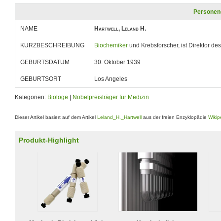
Personen
NAME
Hartwell, Leland H.
KURZBESCHREIBUNG
Biochemiker
und Krebsforscher, ist Direktor de
GEBURTSDATUM
30. Oktober 1939
GEBURTSORT
Los Angeles
Kategorien:
Biologe
|
Nobelpreisträger für Medizin
Dieser Artikel basiert auf dem Artikel
Leland_H._Hartwell
aus der freien Enzyklopädie
Wikip
Produkt-Highlight