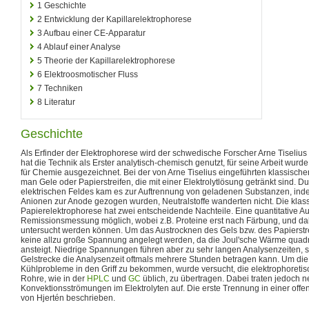
1
Geschichte
2
Entwicklung der Kapillarelektrophorese
3
Aufbau einer CE-Apparatur
4
Ablauf einer Analyse
5
Theorie der Kapillarelektrophorese
6
Elektroosmotischer Fluss
7
Techniken
8
Literatur
Geschichte
Als Erfinder der Elektrophorese wird der schwedische Forscher Arne Tiseliu
hat die Technik als Erster analytisch-chemisch genutzt, für seine Arbeit wur
für Chemie ausgezeichnet. Bei der von Arne Tiselius eingeführten klassisch
man Gele oder Papierstreifen, die mit einer Elektrolytlösung getränkt sind. 
elektrischen Feldes kam es zur Auftrennung von geladenen Substanzen, in
Anionen zur Anode gezogen wurden, Neutralstoffe wanderten nicht. Die klas
Papierelektrophorese hat zwei entscheidende Nachteile. Eine quantitative Au
Remissionsmessung möglich, wobei z.B. Proteine erst nach Färbung, und dahe
untersucht werden können. Um das Austrocknen des Gels bzw. des Papierstre
keine allzu große Spannung angelegt werden, da die Joul'sche Wärme quad
ansteigt. Niedrige Spannungen führen aber zu sehr langen Analysenzeiten, s
Gelstrecke die Analysenzeit oftmals mehrere Stunden betragen kann. Um die
Kühlprobleme in den Griff zu bekommen, wurde versucht, die elektrophoreti
Rohre, wie in der
HPLC
und
GC
üblich, zu übertragen. Dabei traten jedoch
Konvektionsströmungen im Elektrolyten auf. Die erste Trennung in einer off
von Hjertén beschrieben.