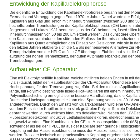
Entwicklung der Kapillarelektrophorese
Die eigentliche Entwicklung der Kapillarelektrophorese begann mit den Pioni
Everearts und Verheggen gegen Ende 1970-er Jahre. Dabei wurde der Erfol
Kapillaren aus Glas und Teflon mit Innendurchmessern zwischen 200 und 500
hocheffizienten Trennleistungen der Kapillarelektrophorese (CE) konnten abe
Jorgenson und Lukacs 1981 benutzten, aus der GC bekannten, fused-silica K
Innendurchmessern von 50 bis 200 µm erzielt werden. Das günstigere Oberf
den Kapillaren verhinderte den störenden Einfluss der thermisch induzierten
Kapillaren aus Quarz ermöglichen den Einsatz von Detektoren, wie sie in d
den letzten Jahren etablierte sich die CE als nennenswerte Alternative zur 
Trennprinzipien von der HPLC auf die CE übertragen. Etabliert hat sich die CE
aufgrund der hohen Trenneffizienz, der guten Automatisierbarkeit und der bre
Trennbedingungen.
Aufbau einer CE-Apparatur
Eine mit Elektrolyt befüllte Kapillare, welche mit ihren beiden Enden in mit d
(vials) taucht, bildet den Hauptbestandteil der CE-Apparatur. Über diese Elek
Hochspannung für den Trennvorgang zugeführt. Bei den meisten Applikati
lange, mit Polyimid beschichtete fused-silica-Kapillaren mit einem Innendu
Polyimidbeschichtung ermöglicht eine bessere Handhabung, da die Kapillaren
Durch eine Hochspannungsquelle kann eine Spannung von bis zu 30 kV zur
angelegt werden. Durch den Einsatz von Quarzkapillaren wird eine UV-Detek
vor dem Einsatz der Kapillare in den stark gefärbten Polyimidfilm ein Detektor
gebrannt werden, durch welches hindurch detektiert wird. Neben den UV-De
Fluoreszenzdetektoren, induktive Leitfähigkeitsdetektoren, elektrochemisch
eingesetzt werden. Eine Kombination der CE mit Massenspektrometrie (MS) ge
schwieriger als bei der HPLC, da aus der Kapillare sehr geringe Flüssigkeit
Kopplung mit der Massenspektrometrie muss der Fluss zumeist mittels eines "
werden. Trotz der technisch anspruchsvolleren Kopplung ergeben sich durch
Massenspektrometern weitaus höhere Empfindlichkeiten sowie bessere Mögli