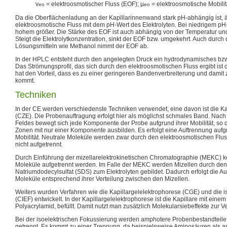
v
= elektroosmotischer Fluss (EOF); µ
= elektroosmotische Mobilitä
eo
eo
Da die Oberflächenladung an der Kapillarinnenwand stark pH-abhängig ist, ä
elektroosmotische Fluss mit dem pH-Wert des Elektrolyten. Bei niedrigem pH-W
hohem größer. Die Stärke des EOF ist auch abhängig von der Temperatur und 
Steigt die Elektrolytkonzentration, sinkt der EOF bzw. umgekehrt. Auch durc
Lösungsmitteln wie Methanol nimmt der EOF ab.
In der HPLC entsteht durch den angelegten Druck ein hydrodynamisches bzw
Das Strömungsprofil, das sich durch den elektroosmotischen Fluss ergibt ist
hat den Vorteil, dass es zu einer geringeren Bandenverbreiterung und damit
kommt.
Techniken
In der CE werden verschiedenste Techniken verwendet, eine davon ist die K
(CZE). Die Probenauftragung erfolgt hier als möglichst schmales Band. Nach
Feldes bewegt sich jede Komponente der Probe aufgrund ihrer Mobilität, so da
Zonen mit nur einer Komponente ausbilden. Es erfolgt eine Auftrennung auf
Mobilität. Neutrale Moleküle werden zwar durch den elektroosmotischen Flu
nicht aufgetrennt.
Durch Einführung der mizellarelektrokinetischen Chromatographie (MEKC) k
Moleküle aufgetrennt werden. Im Falle der MEKC werden Mizellen durch den
Natriumdodecylsulfat (SDS) zum Elektrolyten gebildet. Dadurch erfolgt die A
Moleküle entsprechend ihrer Verteilung zwischen den Mizellen.
Weiters wurden Verfahren wie die Kapillargelelektrophorese (CGE) und die i
(CIEF) entwickelt. In der Kapillargelelektrophorese ist die Kapillare mit eine
Polyacrylamid, befüllt. Damit nutzt man zusätzlich Molekularsiebeffekte zur
Bei der isoelektrischen Fokussierung werden amphotere Probenbestandteile
getrennt. Es kommt zu einer Trennung, da beispielsweise Aminosäuren als 