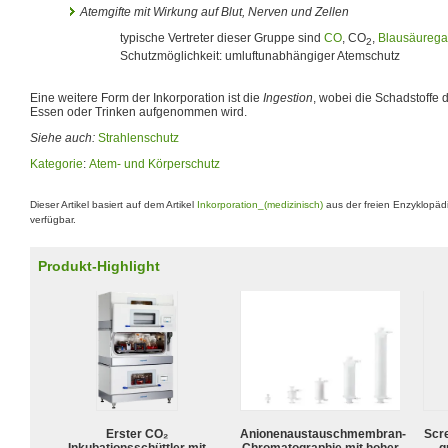
Atemgifte mit Wirkung auf Blut, Nerven und Zellen
typische Vertreter dieser Gruppe sind
CO
, CO
,
Blausäurega
2
Schutzmöglichkeit: umluftunabhängiger Atemschutz
Eine weitere Form der Inkorporation ist die
Ingestion
, wobei die Schadstoffe
Essen oder Trinken aufgenommen wird.
Siehe auch:
Strahlenschutz
Kategorie
:
Atem- und Körperschutz
Dieser Artikel basiert auf dem Artikel
Inkorporation_(medizinisch)
aus der freien Enzyklopäd
verfügbar.
Produkt-Highlight
Erster CO₂
Anionenaustauschmembran-
Scr
Inkubationsschüttler mit
Chromatographie mit hoher
g