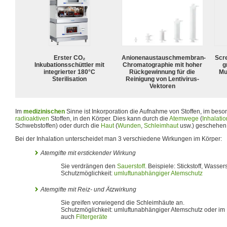
Erster CO₂
Anionenaustauschmembran-
Scr
Inkubationsschüttler mit
Chromatographie mit hoher
g
integrierter 180°C
Rückgewinnung für die
Mu
Sterilisation
Reinigung von Lentivirus-
Vektoren
Im
medizinischen
Sinne ist Inkorporation die Aufnahme von Stoffen, im bes
radioaktiven
Stoffen, in den Körper. Dies kann durch die
Atemwege
(
Inhalatio
Schwebstoffen) oder durch die
Haut
(
Wunden
,
Schleimhaut
usw.) geschehen
Bei der Inhalation unterscheidet man 3 verschiedene Wirkungen im Körper:
Atemgifte mit erstickender Wirkung
Sie verdrängen den
Sauerstoff
. Beispiele: Stickstoff, Wassers
Schutzmöglichkeit:
umluftunabhängiger Atemschutz
Atemgifte mit Reiz- und Ätzwirkung
Sie greifen vorwiegend die Schleimhäute an.
Schutzmöglichkeit: umluftunabhängiger Atemschutz oder im 
auch
Filtergeräte