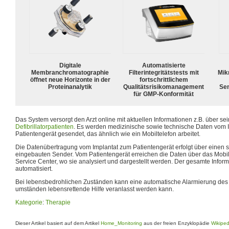
Digitale
Automatisierte
Membranchromatographie
Filterintegritätstests mit
Mik
öffnet neue Horizonte in der
fortschrittlichem
Proteinanalytik
Qualitätsrisikomanagement
Sen
für GMP-Konformität
Das System versorgt den Arzt online mit aktuellen Informationen z.B. über se
Defibrillatorpatienten
. Es werden medizinische sowie technische Daten vom I
Patientengerät gesendet, das ähnlich wie ein Mobiltelefon arbeitet.
Die Datenübertragung vom Implantat zum Patientengerät erfolgt über einen sp
eingebauten Sender. Vom Patientengerät erreichen die Daten über das Mobil
Service Center, wo sie analysiert und dargestellt werden. Der gesamte Informa
automatisiert.
Bei lebensbedrohlichen Zuständen kann eine automatische Alarmierung des A
umständen lebensrettende Hilfe veranlasst werden kann.
Kategorie
:
Therapie
Dieser Artikel basiert auf dem Artikel
Home_Monitoring
aus der freien Enzyklopädie
Wikiped