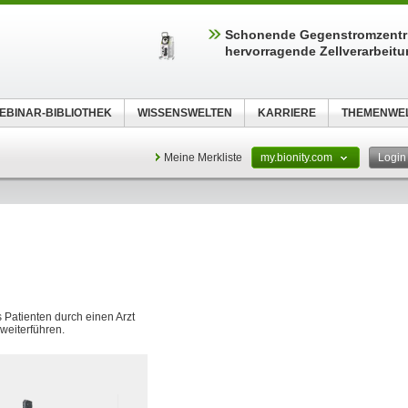
Schonende Gegenstromzentri
hervorragende Zellverarbeit
EBINAR-BIBLIOTHEK
WISSENSWELTEN
KARRIERE
THEMENWE
Meine Merkliste
my.bionity.com
Logi
 Patienten durch einen Arzt
weiterführen.