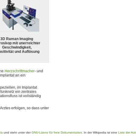
3D Raman Imaging
roskop mit unerreichter
Geschwindigkeit,
sitivität und Auflösung
ine
Herzschrittmacher
- und
mplantat an ein
eziellen, im Implantat
funknetz ein zentrales
tionsfluss ist vollständig
rztes erfolgen, so dass unter
ia
und steht unter der
GNU-Lizenz für freie Dokumentation
. In der Wikipedia ist eine
Liste der Au