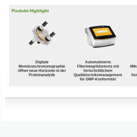
Produkt-Highlight
Digitale
Automatisierte
Membranchromatographie
Filterintegritätstests mit
Mik
öffnet neue Horizonte in der
fortschrittlichem
Proteinanalytik
Qualitätsrisikomanagement
Sen
für GMP-Konformität