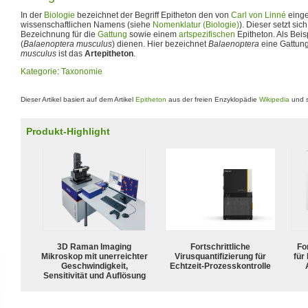
In der
Biologie
bezeichnet der Begriff Epitheton den von
Carl von Linné
einge
wissenschaftlichen Namens (siehe
Nomenklatur (Biologie)
). Dieser setzt si
Bezeichnung für die
Gattung
sowie einem
artspezifischen
Epitheton. Als Beis
(
Balaenoptera musculus
) dienen. Hier bezeichnet
Balaenoptera
eine Gattung
musculus
ist das
Artepitheton
.
Kategorie
:
Taxonomie
Dieser Artikel basiert auf dem Artikel
Epitheton
aus der freien Enzyklopädie
Wikipedia
und s
Produkt-Highlight
3D Raman Imaging
Fortschrittliche
For
Mikroskop mit unerreichter
Virusquantifizierung für
für
Geschwindigkeit,
Echtzeit-Prozesskontrolle
Sensitivität und Auflösung