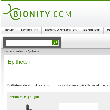
HOME
AKTUELLES
FIRMEN & START-UPS
PRODUKTE
W
Home
Lexikon
Epitheton
Epitheton
Epitheton
(Plural: Epitheta, von gr.:
ἐπιθετος
) bedeutet „Das Hinzugefügte; spä
Produkt-Highlight