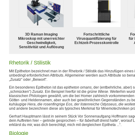
3D Raman Imaging
Fortschrittliche
For
Mikroskop mit unerreichter
Virusquantifizierung für
für
Geschwindigkeit,
Echtzeit-Prozesskontrolle
Sensitivität und Auflösung
Rhetorik / Stilistik
Mit Epitheton bezeichnet man in der Rhetorik / Stilistik das Hinzufügen ein
unbedingt erforderlichen Attributs. Allgemeiner werden auch Attribute so benan
„Zusatz“ oder „Beiwort“.
Ein besonderes Epitheton ist das
epitheton ornans
, der (entbehrliche, aber)
„schmücken“) Zusatz. Ein Beispiel hierfür ist die
grüne Wiese
. Weiterhin wurd
klassischen Philologen gewählt, um die bei Homer zahlreich vorkommenden
Götter- und Heldennamen, aber auch bei gewöhnlichen Gegenständen zu be
kuhäugige Hera
,
die rosenfingrige Eos
,
der listenreiche Odysseus
,
die wolle
und andere bezeichnen diese als typisches Merkmal für Mnemotechniken präli
Gerhart Hauptmann lässt in seinem Stück Vor Sonnenaufgang Hoffmann sagen:
dein Auftreten hier – gelinde gesprochen – für
fabelhaft
dreist halte“, worauf L
erklärst du mir, was dich berechtigt, mich mit dergleichen Epitheta ...“.
Biologie