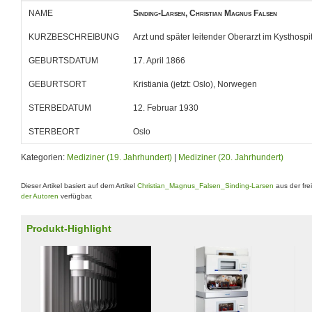
NAME
Sinding-Larsen, Christian Magnus Falsen
KURZBESCHREIBUNG
Arzt und später leitender Oberarzt im Kysthospi
GEBURTSDATUM
17. April 1866
GEBURTSORT
Kristiania (jetzt: Oslo), Norwegen
STERBEDATUM
12. Februar 1930
STERBEORT
Oslo
Kategorien:
Mediziner (19. Jahrhundert)
|
Mediziner (20. Jahrhundert)
Dieser Artikel basiert auf dem Artikel
Christian_Magnus_Falsen_Sinding-Larsen
aus der fre
der Autoren
verfügbar.
Produkt-Highlight