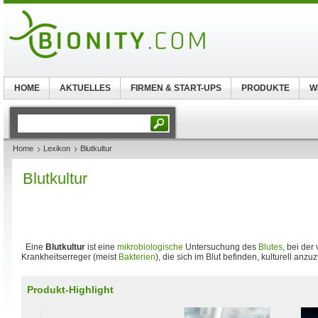
HOME
AKTUELLES
FIRMEN & START-UPS
PRODUKTE
W
Home
Lexikon
Blutkultur
Blutkultur
Eine
Blutkultur
ist eine
mikrobiologische
Untersuchung des
Blutes
, bei der
Krankheitserreger (meist
Bakterien
), die sich im Blut befinden, kulturell anzu
Produkt-Highlight