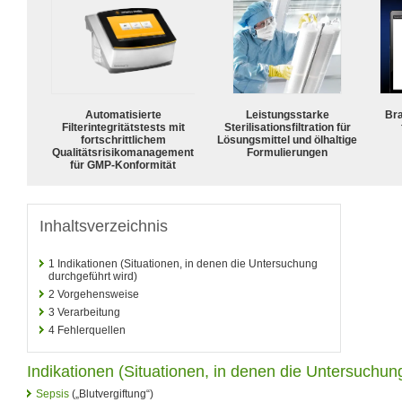
Automatisierte
Leistungsstarke
Bra
Filterintegritätstests mit
Sterilisationsfiltration für
fortschrittlichem
Lösungsmittel und ölhaltige
Qualitätsrisikomanagement
Formulierungen
für GMP-Konformität
Inhaltsverzeichnis
1
Indikationen (Situationen, in denen die Untersuchung
durchgeführt wird)
2
Vorgehensweise
3
Verarbeitung
4
Fehlerquellen
Indikationen (Situationen, in denen die Untersuchun
Sepsis
(„Blutvergiftung“)