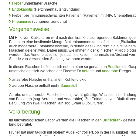
Fieber
ungeklärter Ursache
Endokarditis
(Herzinnenhautentzündung)
Fieber bei immungeschwächten Patienten (Patienten mit HIV, Chemotherap
Pneumonie
(Lungenentzündung)
Vorgehensweise
Mit Hilfe von Blutkulturen wird nach den krankheitserregenden Bakterien ges
Patienten eine bestimmte Menge Blut entnommen und sofort in die „Blutkultu
auch modernere Entnahmesysteme, in denen das Blut direkt in die mit eine
Flaschen geleitet wird. Dabei muss, wie immer in der klinischen Mikrobiologie
werden. Das Venenblut sollte - je nach Indikation - mehrmals im Abstand vo
Stunde von verschieden Stellen gewonnen werden.
In diesen Flaschen befindet sich neben einer so genannten
Bouillon
ein Gasg
unterscheidet sich zwischen der Flasche für
aerobe
und
anaerobe
Erreger.
anaerobe Flasche enthält mehr Kohlendioxid
aerobe Flasche enthält mehr
Sauerstoff
Aerobe und anaerobe Flasche bieten jeweils günstige Wachstumsbedindunge
von Bakterien (sog. Aerobier und Anaerobier). Zur Entnahme von Blutkulture
Befüllung von zwei Flaschen, ein sog. „Paar Blutkulturen“.
Verarbeitung
Im mikrobiologischen Labor werden die Flaschen in den
Brutschrank
gestell
lang bebrütet.
Früher hat man täglich mit bloßem Auge kontrolliert, ob in der Flüssigkeit Tr