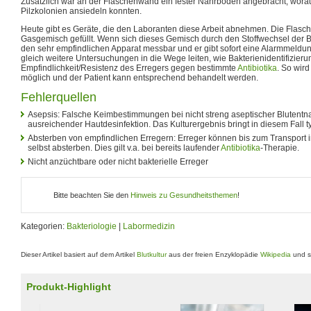
Zusätzlich war an der Flaschenwand ein fester Nährboden angebracht, worau
Pilzkolonien ansiedeln konnten.
Heute gibt es Geräte, die den Laboranten diese Arbeit abnehmen. Die Flasch
Gasgemisch gefüllt. Wenn sich dieses Gemisch durch den Stoffwechsel der Bak
den sehr empfindlichen Apparat messbar und er gibt sofort eine Alarmmeldu
gleich weitere Untersuchungen in die Wege leiten, wie Bakterienidentifizier
Empfindlichkeit/Resistenz des Erregers gegen bestimmte
Antibiotika
. So wir
möglich und der Patient kann entsprechend behandelt werden.
Fehlerquellen
Asepsis: Falsche Keimbestimmungen bei nicht streng aseptischer Blutentn
ausreichender Hautdesinfektion. Das Kulturergebnis bringt in diesem Fall 
Absterben von empfindlichen Erregern: Erreger können bis zum Transport in
selbst absterben. Dies gilt v.a. bei bereits laufender
Antibiotika
-Therapie.
Nicht anzüchtbare oder nicht bakterielle Erreger
Bitte beachten Sie den
Hinweis zu Gesundheitsthemen
!
Kategorien:
Bakteriologie
|
Labormedizin
Dieser Artikel basiert auf dem Artikel
Blutkultur
aus der freien Enzyklopädie
Wikipedia
und s
Produkt-Highlight