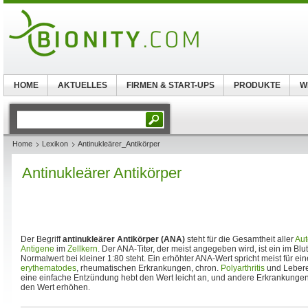
HOME
AKTUELLES
FIRMEN & START-UPS
PRODUKTE
W
Home
Lexikon
Antinukleärer_Antikörper
Antinukleärer Antikörper
Der Begriff
antinukleärer Antikörper (ANA)
steht für die Gesamtheit aller
Aut
Antigene
im
Zellkern
. Der ANA-Titer, der meist angegeben wird, ist ein im B
Normalwert bei kleiner 1:80 steht. Ein erhöhter ANA-Wert spricht meist für ein
erythematodes
, rheumatischen Erkrankungen, chron.
Polyarthritis
und Lebere
eine einfache Entzündung hebt den Wert leicht an, und andere Erkrankunge
den Wert erhöhen.