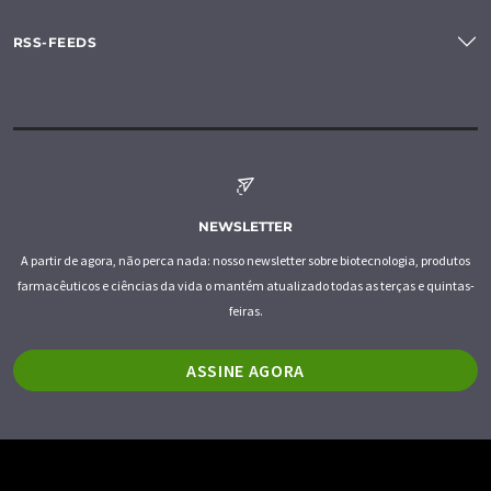
RSS-FEEDS
NEWSLETTER
A partir de agora, não perca nada: nosso newsletter sobre biotecnologia, produtos
farmacêuticos e ciências da vida o mantém atualizado todas as terças e quintas-
feiras.
ASSINE AGORA