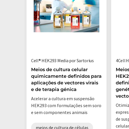
Cell® HEK293 Media por Sartorius
4Cell 
Meios de cultura celular
Meios
quimicamente definidos para
HEK2
aplicações de vectores virais
defin
e de terapia génica
genét
vecto
Acelerar a cultura em suspensão
Otimiz
HEK293 com formulações sem soro
expres
e sem componentes animais
de sus
celula
meios de cultura de células