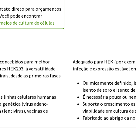
ntato direto para orçamentos
 Você pode encontrar
meios de cultura de células
.
concebidos para melhor
Adequado para HEK (por exemp
ares HEK293, à versatilidade
infeção e expressão estável 
rais, desde as primeiras fases
Quimicamente definido, i
isento de soro e isento de
as linhas celulares humanas
É necessária pouca ou n
 genética (vírus adeno-
Suporta o crescimento es
(lentivírus), vacinas de
viabilidade em cultura de
Fabricado ao abrigo da n