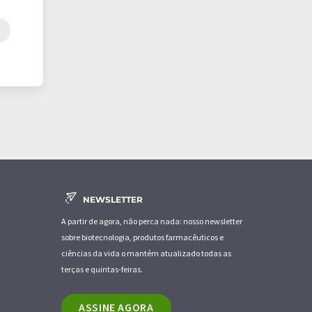
NEWSLETTER
A partir de agora, não perca nada: nosso newsletter
sobre biotecnologia, produtos farmacêuticos e
ciências da vida o mantém atualizado todas as
terças e quintas-feiras.
ASSINE AGORA