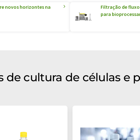
re novos horizontes na
Filtração de fluxo
para bioprocess
 de cultura de células e 