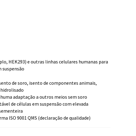
lo, HEK293) e outras linhas celulares humanas para
em suspensão
sento de soro, isento de componentes animais,
 hidrolisado
enhuma adaptação a outros meios sem soro
tável de células em suspensão com elevada
 sementeira
orma ISO 9001 QMS (declaração de qualidade)