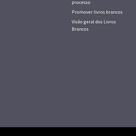
processo
Promover livros brancos
Visão geral dos Livros
Brancos