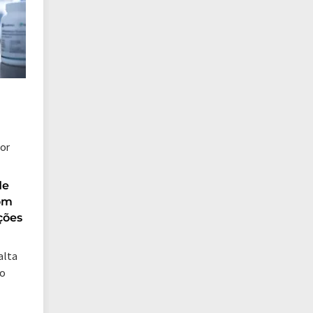
or
de
om
ções
alta
to