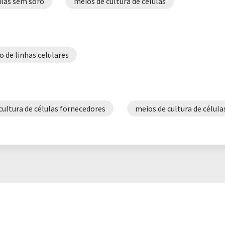
ulas sem soro
meios de cultura de células
 de linhas celulares
cultura de células fornecedores
meios de cultura de célul