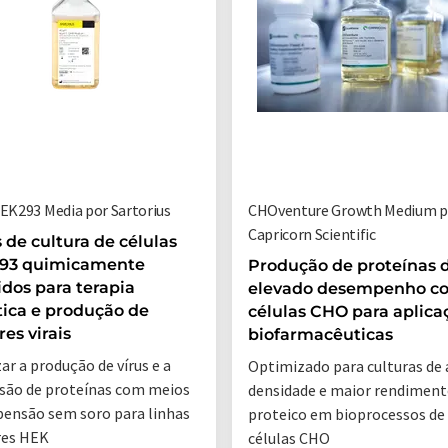
HEK293 Media por Sartorius
CHOventure Growth Medium p
Capricorn Scientific
 de cultura de células
93 quimicamente
Produção de proteínas 
idos para terapia
elevado desempenho c
ica e produção de
células CHO para aplica
res virais
biofarmacêuticas
ar a produção de vírus e a
Optimizado para culturas de 
são de proteínas com meios
densidade e maior rendimen
pensão sem soro para linhas
proteico em bioprocessos de
res HEK
células CHO