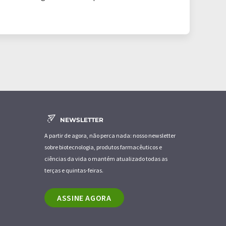
NEWSLETTER
A partir de agora, não perca nada: nosso newsletter
sobre biotecnologia, produtos farmacêuticos e
ciências da vida o mantém atualizado todas as
terças e quintas-feiras.
ASSINE AGORA