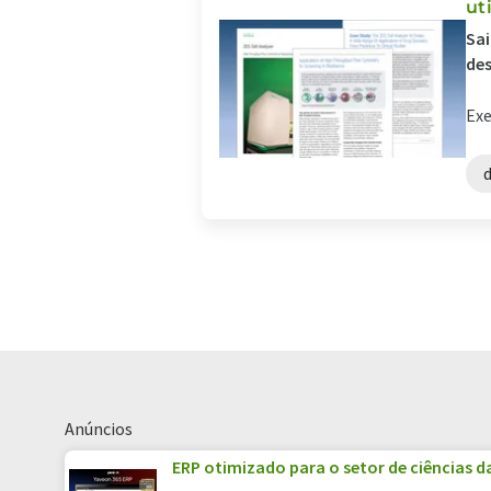
ut
Sai
de
Exe
Anúncios
ERP otimizado para o setor de ciências d