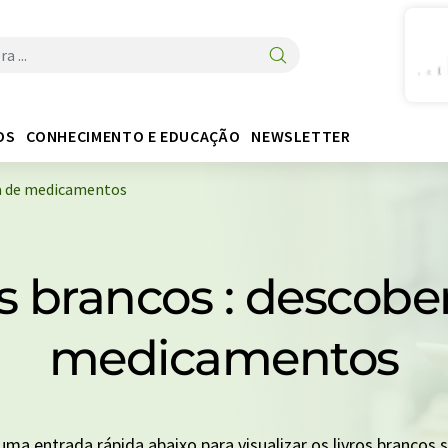
OS
CONHECIMENTO E EDUCAÇÃO
NEWSLETTER
ta de medicamentos
ros brancos : descobe
medicamentos
 uma entrada rápida abaixo para visualizar os livros brancos 