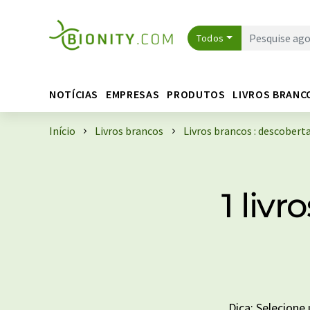
Todos
NOTÍCIAS
EMPRESAS
PRODUTOS
LIVROS BRANC
Início
Livros brancos
Livros brancos : descober
1 liv
Dica: Selecione