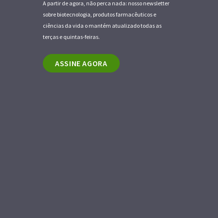
A partir de agora, não perca nada: nosso newsletter
sobre biotecnologia, produtos farmacêuticos e
ciências da vida o mantém atualizado todas as
terças e quintas-feiras.
ASSINE AGORA