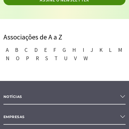
Associações de A a Z
A
B
C
D
E
F
G
H
I
J
K
L
M
N
O
P
R
S
T
U
V
W
NOTÍCIAS
EMPRESAS