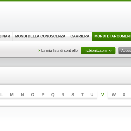
BINAR
MONDI DELLA CONOSCENZA
CARRIERA
MONDI DI ARGOMEN
La mia lista di controllo
my.bionity.com
Acce
L
M
N
O
P
Q
R
S
T
U
V
W
X