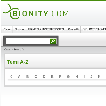
Casa
Notizie
FIRMEN & INSTITUTIONEN
Prodotti
BIBLIOTECA WE
Casa
Temi
V
Temi A-Z
0
A
B
C
D
E
F
G
H
I
J
K