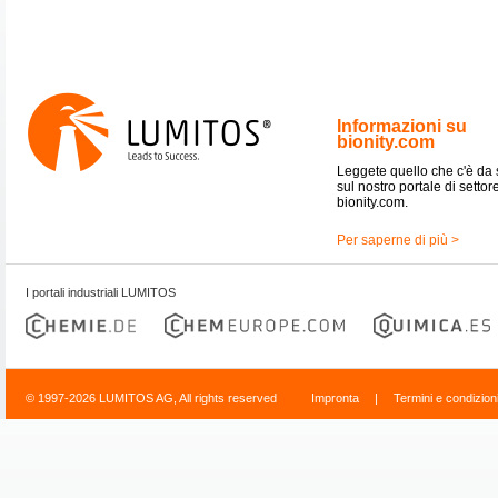
Informazioni su
bionity.com
Leggete quello che c'è da
sul nostro portale di settor
bionity.com.
Per saperne di più >
I portali industriali LUMITOS
© 1997-2026 LUMITOS AG, All rights reserved
Impronta
|
Termini e condizion