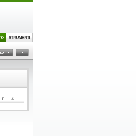
TO
STRUMENTI
sso
Y
Z