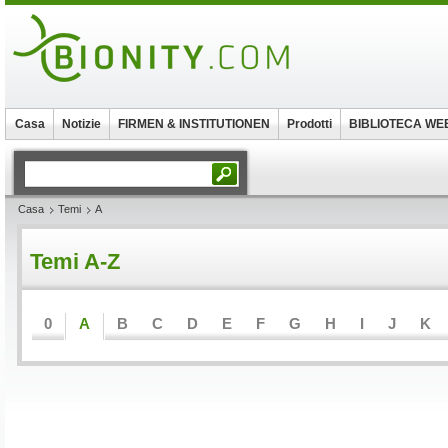
Casa
Notizie
FIRMEN & INSTITUTIONEN
Prodotti
BIBLIOTECA WE
Casa
Temi
A
Temi A-Z
0
A
B
C
D
E
F
G
H
I
J
K