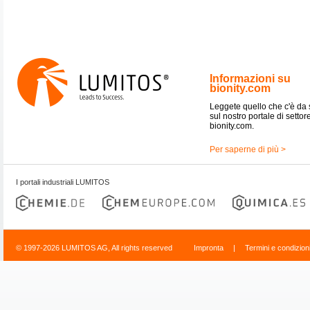
Informazioni su
bionity.com
Leggete quello che c'è da
sul nostro portale di settor
bionity.com.
Per saperne di più >
I portali industriali LUMITOS
© 1997-2026 LUMITOS AG, All rights reserved
Impronta
|
Termini e condizion