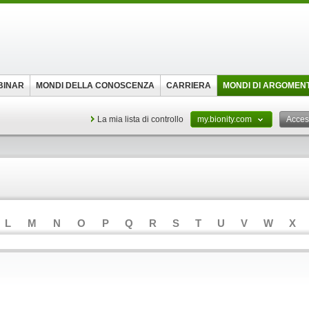
BINAR
MONDI DELLA CONOSCENZA
CARRIERA
MONDI DI ARGOMEN
La mia lista di controllo
my.bionity.com
Acce
L
M
N
O
P
Q
R
S
T
U
V
W
X