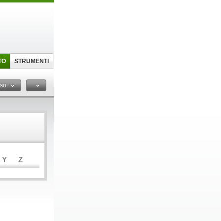
TO
STRUMENTI
sso
Y
Z