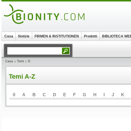
Casa
Notizie
FIRMEN & INSTITUTIONEN
Prodotti
BIBLIOTECA WE
Casa
Temi
O
Temi A-Z
0
A
B
C
D
E
F
G
H
I
J
K