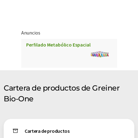
La sede central alemana de la unidad de negocio BioScience en
Frickenhausen, dirigida por el director gerente Heinz Schmid,
controla todas las actividades de investigación y desarrollo en
las áreas de productos de cultivo celular, cribado de alto
Anuncios
rendimiento, biochips y OEM para mercados de todo el
Perfilado Metabólico Espacial
mundo.
Cartera de productos de Greiner
Bio-One
Cartera de productos