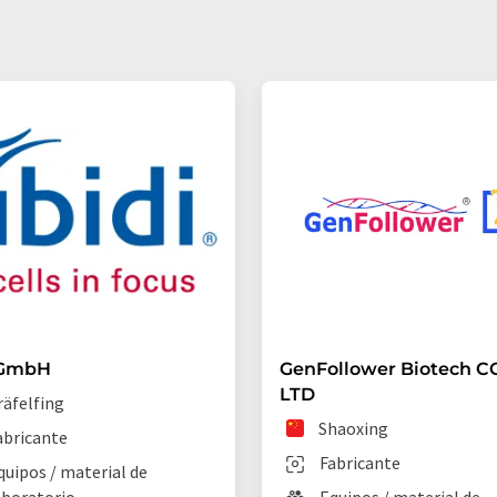
 GmbH
GenFollower Biotech CO
LTD
räfelfing
Shaoxing
abricante
Fabricante
quipos / material de