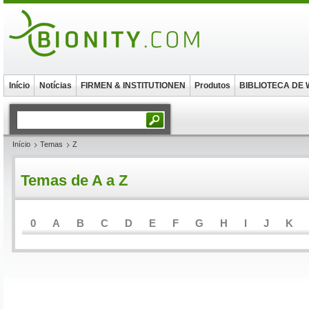
Início
Notícias
FIRMEN & INSTITUTIONEN
Produtos
BIBLIOTECA DE
Início
Temas
Z
Temas de A a Z
0
A
B
C
D
E
F
G
H
I
J
K