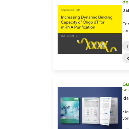
de
Dal
Com
co
p
Gu
sc
Ria
Sie
voi