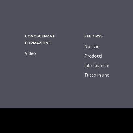
CONOSCENZA E
FEED RSS
FORMAZIONE
Notizie
Video
Prodotti
Libri bianchi
Tutto in uno