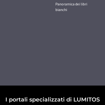
Panoramica dei libri
bianchi
I portali specializzati di LUMITOS