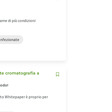
ame di più condizioni
onfezionate
nte cromatografia a
todo!
esto Whitepaper è proprio per