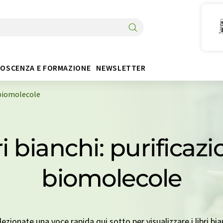
OSCENZA E FORMAZIONE
NEWSLETTER
i biomolecole
ri bianchi: purificazi
biomolecole
zionate una voce rapida qui sotto per visualizzare i libri bia