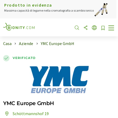
Prodotto in evidenza
Massima capacità di legame nella cromatografia a scambio ionico
Casa
Aziende
YMC Europe GmbH
VERIFICATO
YMC Europe GmbH
Schöttmannshof 19