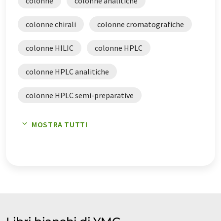
colonne
colonne analitiche
colonne chirali
colonne cromatografiche
colonne HILIC
colonne HPLC
colonne HPLC analitiche
colonne HPLC semi-preparative
colonne in vetro
colonne LC
MOSTRA TUTTI
colonne nano-LC
colonne per biocromatografia
colonne preconfezionate
colonne RP
colonne semi-preparative
colonne SFC