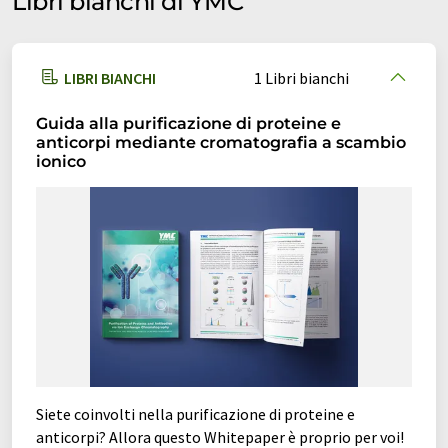
Libri bianchi di YMC
colonne UHPLC
gel di silice
LIBRI BIANCHI
1 Libri bianchi
microcolonne
nanocolonne
Guida alla purificazione di proteine e
resine a scambio ionico
anticorpi mediante cromatografia a scambio
ionico
sviluppo del metodo HPLC
sviluppo di applicazioni
Siete coinvolti nella purificazione di proteine e
anticorpi? Allora questo Whitepaper è proprio per voi!