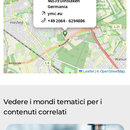
46539 Dinslaken
Germania
ymc.eu
+49 2064 - 6294886
Leaflet
|
©
OpenStreetMap
Vedere i mondi tematici per i
contenuti correlati