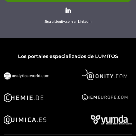
Siga a bionity.com en LinkedIn
Los portales especializados de LUMITOS