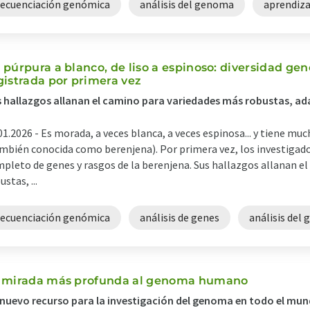
secuenciación genómica
análisis del genoma
aprendiza
 púrpura a blanco, de liso a espinoso: diversidad gen
gistrada por primera vez
 hallazgos allanan el camino para variedades más robustas, ada
01.2026 -
Es morada, a veces blanca, a veces espinosa... y tiene mu
mbién conocida como berenjena). Por primera vez, los investigad
pleto de genes y rasgos de la berenjena. Sus hallazgos allanan e
ustas, ...
secuenciación genómica
análisis de genes
análisis del
 mirada más profunda al genoma humano
nuevo recurso para la investigación del genoma en todo el mu