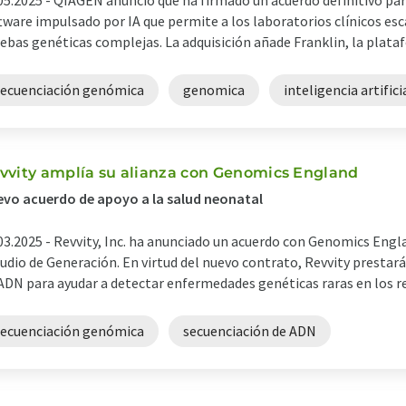
05.2025 -
QIAGEN anunció que ha firmado un acuerdo definitivo par
tware impulsado por IA que permite a los laboratorios clínicos esc
ebas genéticas complejas. La adquisición añade Franklin, la plataf
secuenciación genómica
genomica
inteligencia artifici
vvity amplía su alianza con Genomics England
vo acuerdo de apoyo a la salud neonatal
03.2025 -
Revvity, Inc. ha anunciado un acuerdo con Genomics Engl
udio de Generación. En virtud del nuevo contrato, Revvity prestar
ADN para ayudar a detectar enfermedades genéticas raras en los reci
secuenciación genómica
secuenciación de ADN