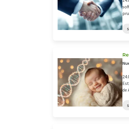
14.
sof
pru
Re
Nue
24.
Est
de 