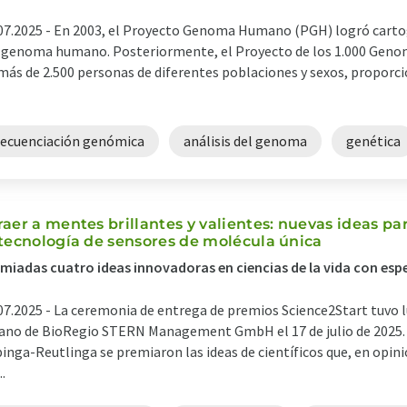
07.2025 -
En 2003, el Proyecto Genoma Humano (PGH) logró cartog
 genoma humano. Posteriormente, el Proyecto de los 1.000 Genoma
más de 2.500 personas de diferentes poblaciones y sexos, proporcion
secuenciación genómica
análisis del genoma
genética
raer a mentes brillantes y valientes: nuevas ideas pa
 tecnología de sensores de molécula única
miadas cuatro ideas innovadoras en ciencias de la vida con es
07.2025 -
La ceremonia de entrega de premios Science2Start tuvo l
ano de BioRegio STERN Management GmbH el 17 de julio de 2025. 
inga-Reutlinga se premiaron las ideas de científicos que, en opini
..