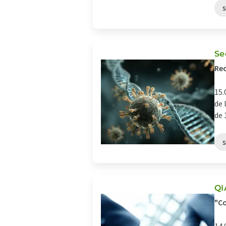
Se
Rec
15.
de 
de 
QI
"Co