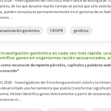
05.2026 -
Investigadores del Instituto Max Planck de Biología de T
antes, de los que durante mucho tiempo se pensó que sólo existía
re, pueden incrustarse permanentemente en el genoma de un hués
entes ...
secuenciación genómica
CRISPR
genética
 investigación genómica es cada vez más rápida: un
entifica genes en organismos recién secuenciados, si
 como reconocer de repente párrafos, capítulos y palabras sue
sconocido"
01.2026 -
Investigadores del Forschungszentrum Jülich y la Univer
 desarrollado una herramienta que podría transformar significati
oma: Helixer identifica genes directamente a partir de secuencia
oratorio ni ...