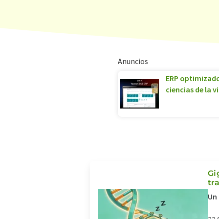
Anuncios
ERP optimizado 
ciencias de la v
Gi
tr
Un 