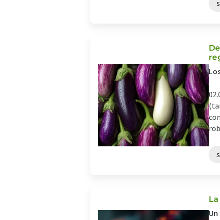
De
re
Los
02.
(ta
com
rob
La
Un 