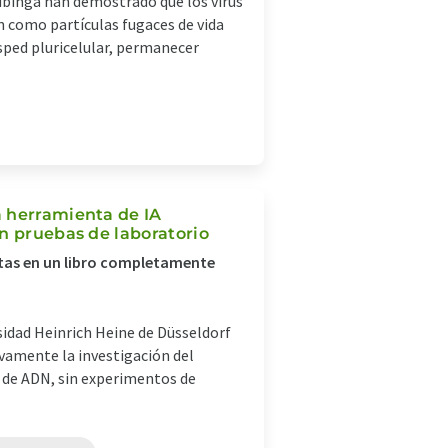
ubinga han demostrado que los virus
n como partículas fugaces de vida
ped pluricelular, permanecer
a herramienta de IA
n pruebas de laboratorio
ltas en un libro completamente
sidad Heinrich Heine de Düsseldorf
vamente la investigación del
s de ADN, sin experimentos de