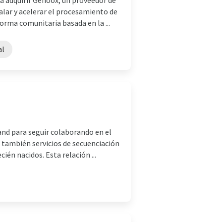
a adquirir Genoox, un proveedor de
alar y acelerar el procesamiento de
orma comunitaria basada en la ...
al
and para seguir colaborando en el
á también servicios de secuenciación
én nacidos. Esta relación ...