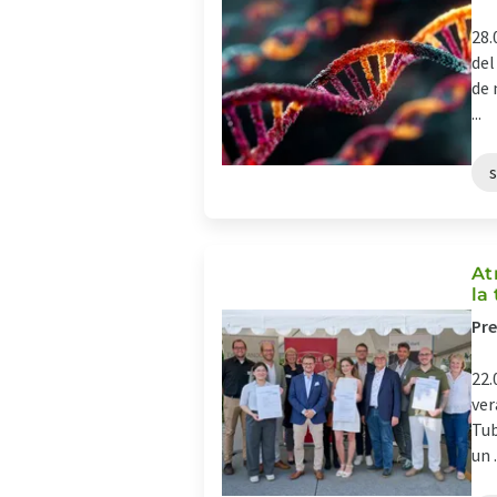
28.
del
de 
...
At
la
Pre
22.
ver
Tub
un .