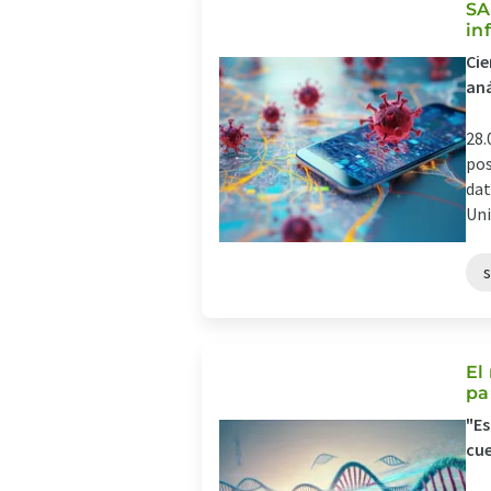
SA
in
Cie
aná
28.
pos
dat
Uni
El
pa
"E
cue