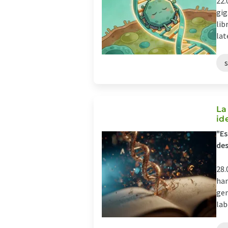
22.
gig
lib
lat
La
id
"Es
de
28.
han
gen
lab