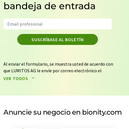
bandeja de entrada
SUSCRÍBASE AL BOLETÍN
Al enviar el formulario, se muestra usted de acuerdo con
que LUMITOS AG le envíe por correo electrónico el
boletín o boletines seleccionados anteriormente. Sus
VER TODOS
datos no se facilitarán a terceros. El almacenamiento y
el procesamiento de sus datos se realiza sobre la base
de nuestra
política de protección de datos
. LUMITOS
puede ponerse en contacto con usted por correo
electrónico a efectos publicitarios o de investigación de
Anuncie su negocio en bionity.com
mercado y opinión. Puede revocar en todo momento su
consentimiento sin efecto retroactivo y sin necesidad