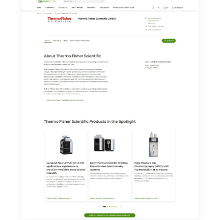
de indicar los motivos informando por correo postal a
LUMITOS AG, Ernst-Augustin-Str. 2, 12489 Berlín
(Alemania) o por correo electrónico a
revoke@lumitos.com
. Además, en cada correo
electrónico se incluye un enlace para anular la
suscripción al boletín informativo correspondiente.