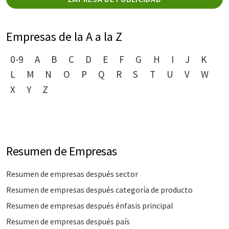
Empresas de la A a la Z
0-9
A
B
C
D
E
F
G
H
I
J
K
L
M
N
O
P
Q
R
S
T
U
V
W
X
Y
Z
Resumen de Empresas
Resumen de empresas después sector
Resumen de empresas después categoría de producto
Resumen de empresas después énfasis principal
Resumen de empresas después país