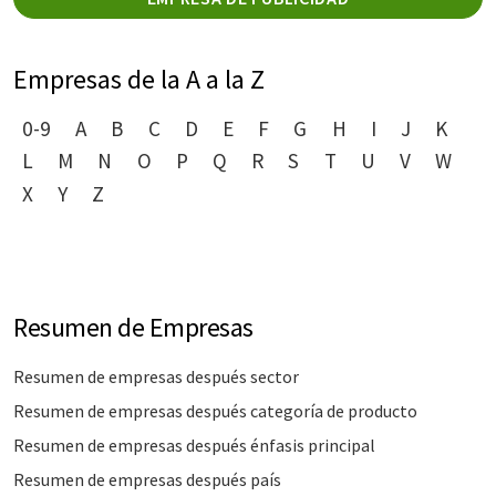
Empresas de la A a la Z
0-9
A
B
C
D
E
F
G
H
I
J
K
L
M
N
O
P
Q
R
S
T
U
V
W
X
Y
Z
Resumen de Empresas
Resumen de empresas después sector
Resumen de empresas después categoría de producto
Resumen de empresas después énfasis principal
Resumen de empresas después país