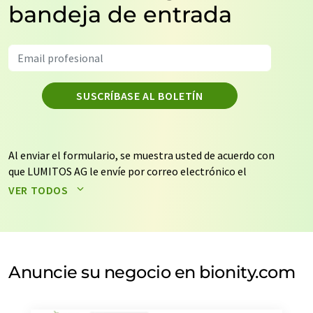
bandeja de entrada
SUSCRÍBASE AL BOLETÍN
Al enviar el formulario, se muestra usted de acuerdo con
que LUMITOS AG le envíe por correo electrónico el
boletín o boletines seleccionados anteriormente. Sus
VER TODOS
datos no se facilitarán a terceros. El almacenamiento y
el procesamiento de sus datos se realiza sobre la base
de nuestra
política de protección de datos
. LUMITOS
puede ponerse en contacto con usted por correo
electrónico a efectos publicitarios o de investigación de
Anuncie su negocio en bionity.com
mercado y opinión. Puede revocar en todo momento su
consentimiento sin efecto retroactivo y sin necesidad