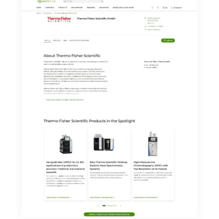
de indicar los motivos informando por correo postal a
LUMITOS AG, Ernst-Augustin-Str. 2, 12489 Berlín
(Alemania) o por correo electrónico a
revoke@lumitos.com
. Además, en cada correo
electrónico se incluye un enlace para anular la
suscripción al boletín informativo correspondiente.