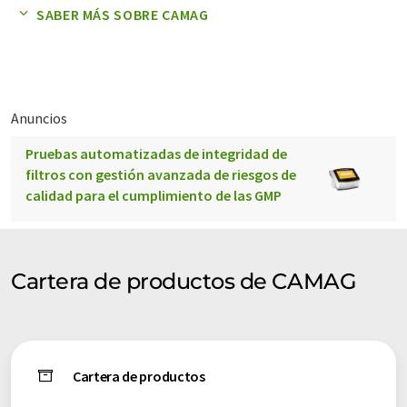
-Aplicación de la muestra -Desarrollo de cromatogramas -
SABER MÁS SOBRE CAMAG
Derivación -Evaluación -Documentación
Además del asesoramiento y servicio competente para
nuestros productos, nuestros servicios también incluyen
formación y perfeccionamiento para nuestros clientes, así
Anuncios
como la solución de problemas y el servicio de laboratorio por
Pruebas automatizadas de integridad de
contrato.
filtros con gestión avanzada de riesgos de
calidad para el cumplimiento de las GMP
En CAMAG encontrará todo lo que necesita para la
cromatografía en capa fina en su laboratorio. CALIDAD SUIZA
Cartera de productos de CAMAG
Cartera de productos