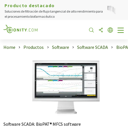
Producto destacado
Soluciones de filtración de flujo tangencial de alto rendimiento para
el procesamiento biofarmacéutico
Home
Productos
Software
Software SCADA
BioPA
Software SCADA
:
BioPAT® MFCS software