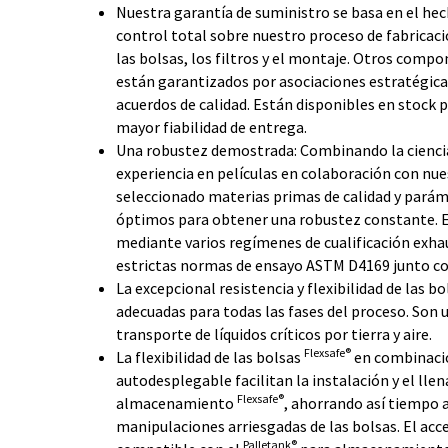
Nuestra garantía de suministro se basa en el h
control total sobre nuestro proceso de fabricación
las bolsas, los filtros y el montaje. Otros comp
están garantizados por asociaciones estratégicas
acuerdos de calidad. Están disponibles en stock p
mayor fiabilidad de entrega.
Una robustez demostrada: Combinando la ciencia 
experiencia en películas en colaboración con n
seleccionado materias primas de calidad y parám
óptimos para obtener una robustez constante. 
mediante varios regímenes de cualificación exha
estrictas normas de ensayo ASTM D4169 junto con
La excepcional resistencia y flexibilidad de las b
adecuadas para todas las fases del proceso. Son u
transporte de líquidos críticos por tierra y aire.
Flexsafe®
La flexibilidad de las bolsas
en combinació
autodesplegable facilitan la instalación y el llen
Flexsafe®
almacenamiento
, ahorrando así tiempo 
manipulaciones arriesgadas de las bolsas. El ac
Palletank®