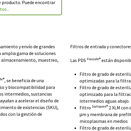
te producto. Puede encontrar
ctos
.
namiento y envío de grandes
Filtros de entrada y conectore
La amplia gama de soluciones
Flexsafe®
el almacenamiento, muestreo,
Las PDS
están disponibl
Filtro de grado de esteril
fe®
, se beneficia de una
optimizadas para la filtr
uso y biocompatibilidad para
Filtro de grado de esteril
s intermedios, sustancias
optimizado para la filtrac
yudan a acelerar el diseño de
intermedios aguas abajo.
Sartopore®
imiento de existencias (SKU),
Filtro
2 XLM con d
dos con la gestión de
μm y membrana de prefilt
micoplasmas en medios
Filtro de grado de esteril