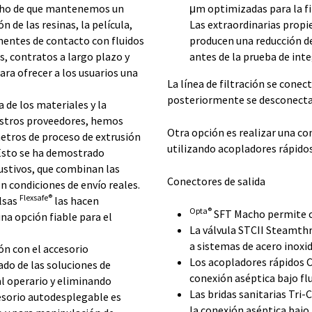
echo de que mantenemos un
μm optimizadas para la fi
 de las resinas, la película,
Las extraordinarias prop
onentes de contacto con fluidos
producen una reducción de
, contratos a largo plazo y
antes de la prueba de int
ara ofrecer a los usuarios una
La línea de filtración se conec
posteriormente se desconecta
de los materiales y la
uestros proveedores, hemos
Otra opción es realizar una con
etros de proceso de extrusión
utilizando acopladores rápido
Esto se ha demostrado
ustivos, que combinan las
Conectores de salida
 condiciones de envío reales.
Flexsafe®
olsas
las hacen
Opta®
SFT Macho permite co
na opción fiable para el
La válvula STCII Steamthr
a sistemas de acero inoxi
n con el accesorio
Los acopladores rápidos CP
ado de las soluciones de
conexión aséptica bajo flu
al operario y eliminando
Las bridas sanitarias Tri-
cesorio autodesplegable es
la conexión aséptica bajo 