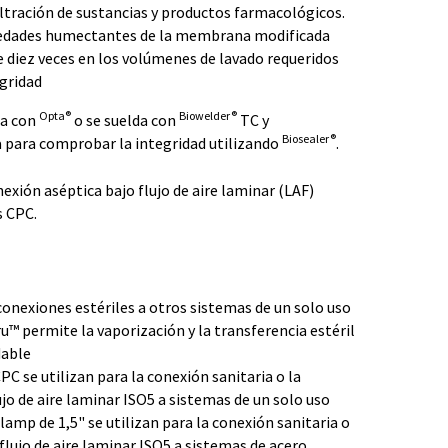
ltración de sustancias y productos farmacológicos.
iedades humectantes de la membrana modificada
 diez veces en los volúmenes de lavado requeridos
egridad
Opta®
Biowelder®
ta con
o se suelda con
TC y
Biosealer®
 para comprobar la integridad utilizando
.
exión aséptica bajo flujo de aire laminar (LAF)
s CPC.
nexiones estériles a otros sistemas de un solo uso
u™ permite la vaporización y la transferencia estéril
dable
C se utilizan para la conexión sanitaria o la
jo de aire laminar ISO5 a sistemas de un solo uso
Clamp de 1,5" se utilizan para la conexión sanitaria o
flujo de aire laminar ISO5 a sistemas de acero