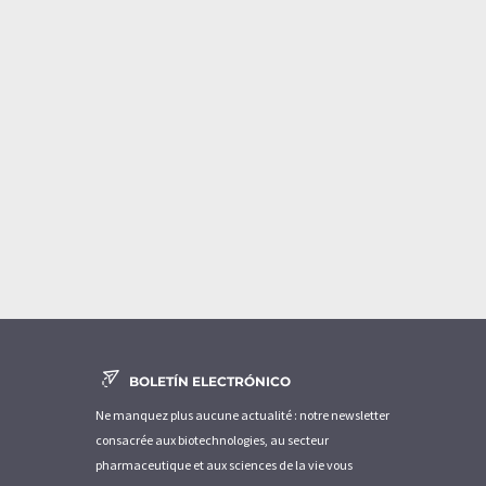
BOLETÍN ELECTRÓNICO
Ne manquez plus aucune actualité : notre newsletter
consacrée aux biotechnologies, au secteur
pharmaceutique et aux sciences de la vie vous