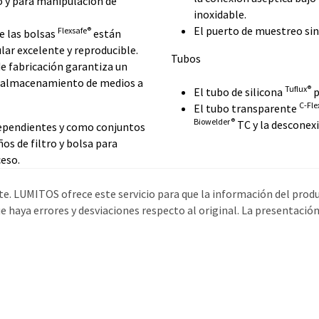
y para manipulación de
inoxidable.
El puerto de muestreo sin
Flexsafe®
de las bolsas
están
lar excelente y reproducible.
Tubos
e fabricación garantiza un
el almacenamiento de medios a
Tuflux®
El tubo de silicona
p
C-Fle
El tubo transparente
Biowelder®
TC y la desconexi
ependientes y como conjuntos
os de filtro y bolsa para
ceso.
e. LUMITOS ofrece este servicio para que la información del prod
 haya errores y desviaciones respecto al original. La presentació