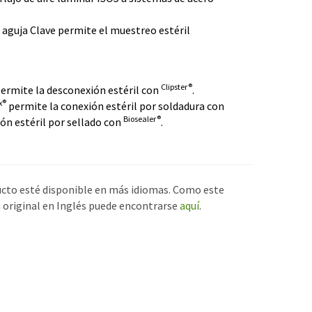
 aguja Clave permite el muestreo estéril
Clipster®
ermite la desconexión estéril con
.
x®
permite la conexión estéril por soldadura con
Biosealer®
ón estéril por sellado con
.
ucto esté disponible en más idiomas. Como este
n original en Inglés puede encontrarse
aquí
.