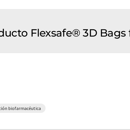
oducto Flexsafe® 3D Bags 
ción biofarmacéutica