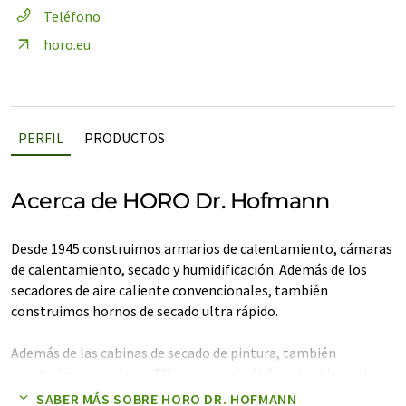
Teléfono
horo.eu
PERFIL
PRODUCTOS
Acerca de HORO Dr. Hofmann
Desde 1945 construimos armarios de calentamiento, cámaras
de calentamiento, secado y humidificación. Además de los
secadores de aire caliente convencionales, también
construimos hornos de secado ultra rápido.
Además de las cabinas de secado de pintura, también
construimos versiones EX, con espacio útil protegido contra
explosiones o para su instalación en las zonas EX 1 ó 2.
SABER MÁS SOBRE HORO DR. HOFMANN