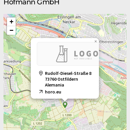
Hofmann GmbH
+
−
×
Rudolf-Diesel-Straße 8
73760 Ostfildern
Alemania
horo.eu