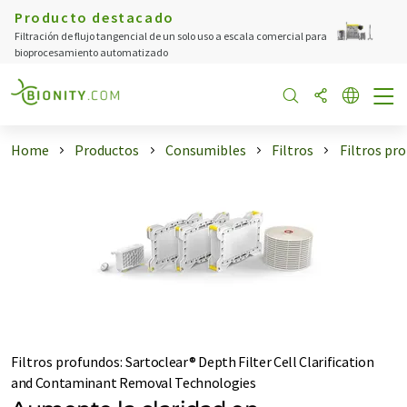
Producto destacado
Filtración de flujo tangencial de un solo uso a escala comercial para
bioprocesamiento automatizado
Home
Productos
Consumibles
Filtros
Filtros pr
Filtros profundos
:
Sartoclear® Depth Filter Cell Clarification
and Contaminant Removal Technologies