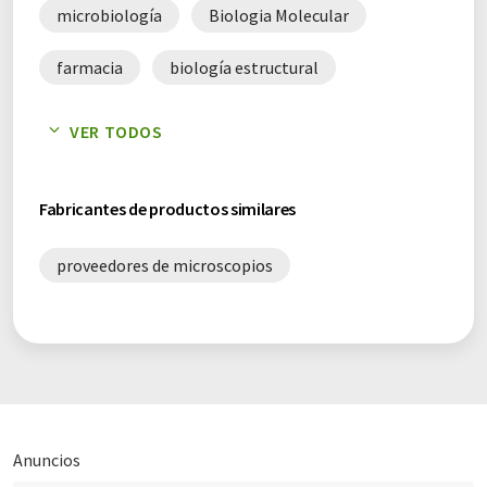
microbiología
Biologia Molecular
farmacia
biología estructural
análisis de proteínas
biología
VER TODOS
investigación farmacéutica
tomografía
Fabricantes de productos similares
microscopía electrónica de transmisión
proveedores de microscopios
inspección de muestras
desarrollo de fármacos
microscopía electrónica criogénica
crioscopia
Anuncios
determinación de la estructura proteica