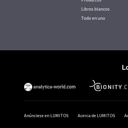
Libros blancos
Todo en uno
L
Anúnciese en LUMITOS
Acerca de LUMITOS
A