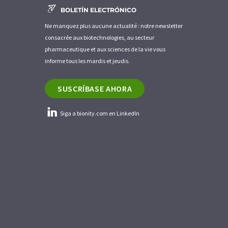
BOLETÍN ELECTRÓNICO
Ne manquez plus aucune actualité : notre newsletter
consacrée aux biotechnologies, au secteur
pharmaceutique et aux sciences de la vie vous
informe tous les mardis et jeudis.
SUSCRÍBASE AHORA
Siga a bionity.com en LinkedIn