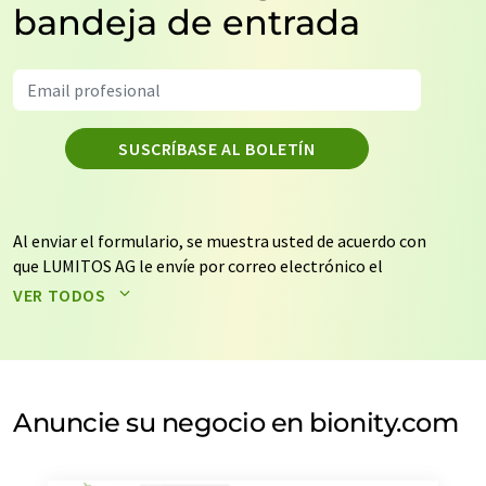
bandeja de entrada
SUSCRÍBASE AL BOLETÍN
Al enviar el formulario, se muestra usted de acuerdo con
que LUMITOS AG le envíe por correo electrónico el
boletín o boletines seleccionados anteriormente. Sus
VER TODOS
datos no se facilitarán a terceros. El almacenamiento y
el procesamiento de sus datos se realiza sobre la base
de nuestra
política de protección de datos
. LUMITOS
puede ponerse en contacto con usted por correo
electrónico a efectos publicitarios o de investigación de
Anuncie su negocio en bionity.com
mercado y opinión. Puede revocar en todo momento su
consentimiento sin efecto retroactivo y sin necesidad