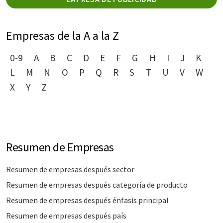
Empresas de la A a la Z
0-9
A
B
C
D
E
F
G
H
I
J
K
L
M
N
O
P
Q
R
S
T
U
V
W
X
Y
Z
Resumen de Empresas
Resumen de empresas después sector
Resumen de empresas después categoría de producto
Resumen de empresas después énfasis principal
Resumen de empresas después país