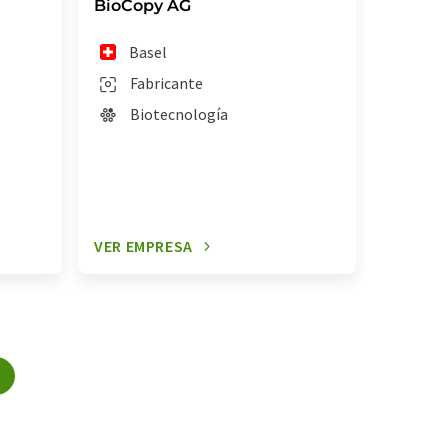
BioCopy AG
Eligo B
Basel
Par
Fabricante
Fab
Biotecnología
Bio
VER EMPRESA
VER EM