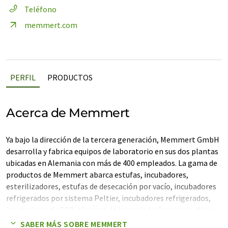
Teléfono
memmert.com
PERFIL
PRODUCTOS
Acerca de Memmert
Ya bajo la dirección de la tercera generación, Memmert GmbH
desarrolla y fabrica equipos de laboratorio en sus dos plantas
ubicadas en Alemania con más de 400 empleados. La gama de
productos de Memmert abarca estufas, incubadores,
esterilizadores, estufas de desecación por vacío, incubadores
refrigerados por sistema Peltier, incubadores refrigerados,
incubadores de CO2, cámaras de humedad, cámaras de clima
constante, cámaras para pruebas climáticas, cámaras para
SABER MÁS SOBRE MEMMERT