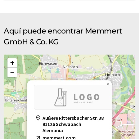
Aquí puede encontrar Memmert
GmbH & Co. KG
+
−
×
Äußere Rittersbacher Str. 38
91126 Schwabach
Alemania
memmert.com