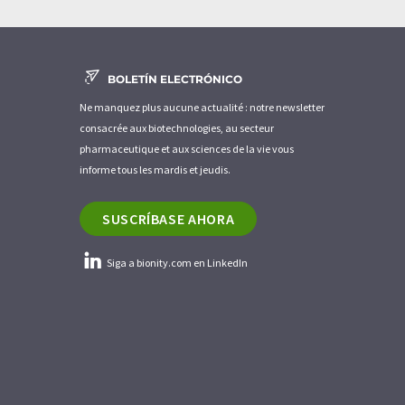
BOLETÍN ELECTRÓNICO
Ne manquez plus aucune actualité : notre newsletter
consacrée aux biotechnologies, au secteur
pharmaceutique et aux sciences de la vie vous
informe tous les mardis et jeudis.
SUSCRÍBASE AHORA
Siga a bionity.com en LinkedIn