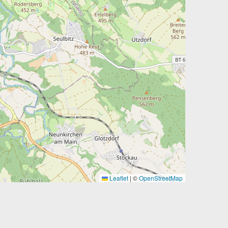
Leaflet
|
©
OpenStreetMap