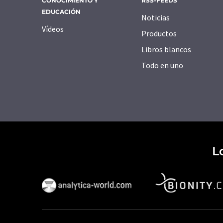
CONOCIMIENTO Y
RSS-FEEDS
EDUCACIÓN
Noticias
Vídeos
Productos
Libros blancos
Todo en uno
L