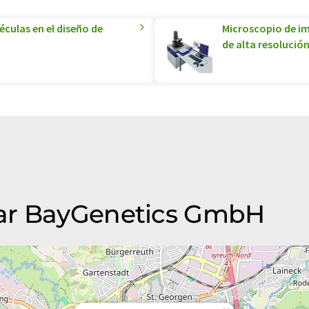
culas en el diseño de
Microscopio de i
de alta resolució
ar BayGenetics GmbH