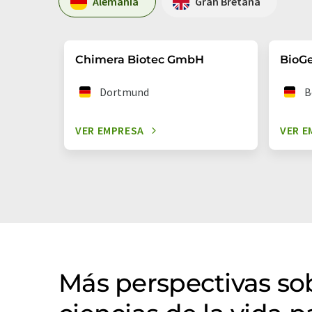
Alemania
Gran Bretaña
Chimera Biotec GmbH
BioG
Dortmund
B
VER EMPRESA
VER E
Más perspectivas s