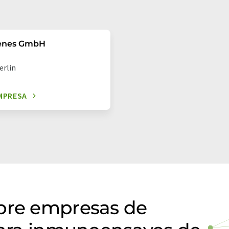
enes GmbH
erlin
MPRESA
obre empresas de