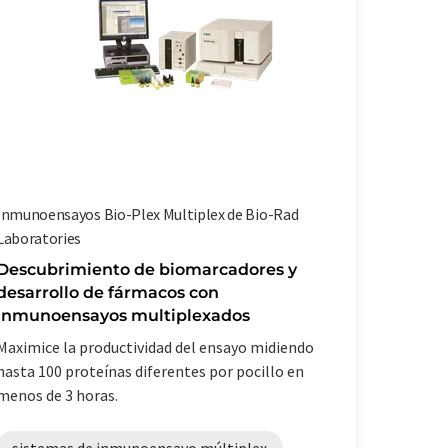
Inmunoensayos Bio-Plex Multiplex de Bio-Rad
Milli-Q® 
Laboratories
Calidad
de tipo
Descubrimiento de biomarcadores y
desarrollo de fármacos con
Sistemas 
inmunoensayos multiplexados
para la r
Maximice la productividad del ensayo midiendo
producti
hasta 100 proteínas diferentes por pocillo en
menos de 3 horas.
sistem