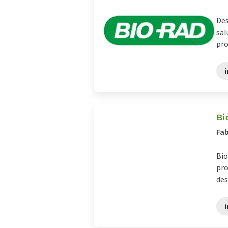
Des
sal
pro
Bi
Fab
Bio
pro
des