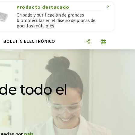
Producto destacado
Cribado y purificación de grandes
biomoléculas en el diseño de placas de
pocillos múltiples
N
BOLETÍN ELECTRÓNICO
e todo el
eseadas por
país
.